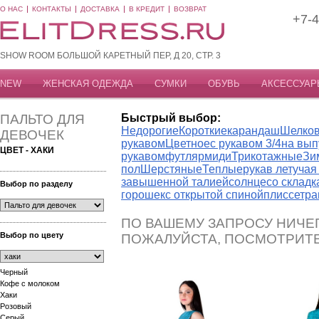
О НАС
КОНТАКТЫ
ДОСТАВКА
В КРЕДИТ
ВОЗВРАТ
+7-4
SHOW ROOM БОЛЬШОЙ КАРЕТНЫЙ ПЕР, Д 20, СТР. 3
NEW
ЖЕНСКАЯ ОДЕЖДА
СУМКИ
ОБУВЬ
АКСЕССУАР
ПАЛЬТО ДЛЯ
Быстрый выбор:
Недорогие
Короткие
карандаш
Шелко
ДЕВОЧЕК
рукавом
Цветное
с рукавом 3/4
на вып
ЦВЕТ - ХАКИ
рукавом
футляр
миди
Трикотажные
Зи
пол
Шерстяные
Теплые
рукав летуча
завышенной талией
солнце
со склад
Выбор по разделу
горошек
с открытой спиной
плиссе
тра
ПО ВАШЕМУ ЗАПРОСУ НИЧЕГ
Выбор по цвету
ПОЖАЛУЙСТА, ПОСМОТРИТ
Черный
Кофе с молоком
Хаки
Розовый
Серый