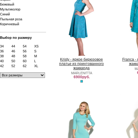
Бежевый
Мультиколор
Синий
Пыльная роза
Коричневый
Выбор по размеру
34
44
54
XS
36
46
56
S
38
48
58
M
Kristy - яркое бирюзовое
Franca -
40
50
60
L
платье из принтованного
жакк
42
52
62
XL
жаккарда
M
MARLENITTA
6900руб.