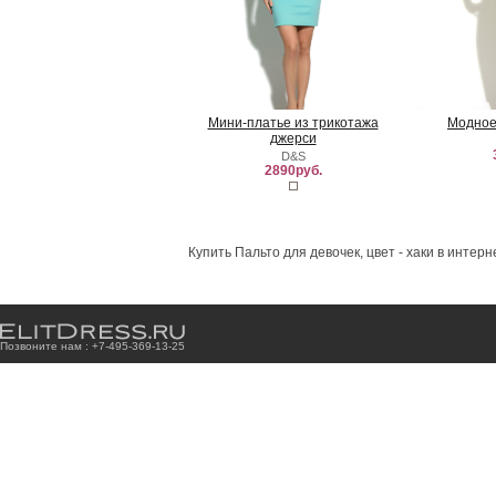
Мини-платье из трикотажа
Модное
джерси
D&S
2890руб.
Купить Пальто для девочек, цвет - хаки в интер
Позвоните нам : +7
-4
9
5
-3
6
9
-1
3
-2
5