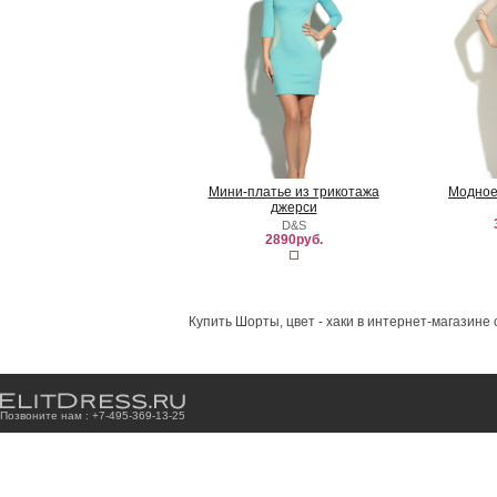
Мини-платье из трикотажа
Модное
джерси
D&S
2890руб.
Купить Шорты, цвет - хаки в интернет-магазине 
Позвоните нам : +7
-4
9
5
-3
6
9
-1
3
-2
5