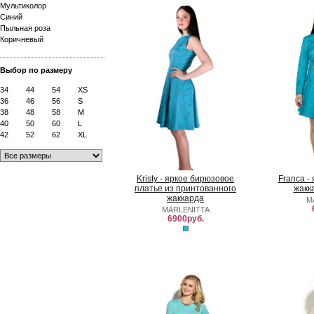
Мультиколор
Синий
Пыльная роза
Коричневый
Выбор по размеру
34
44
54
XS
36
46
56
S
38
48
58
M
40
50
60
L
42
52
62
XL
Kristy - яркое бирюзовое
Franca -
платье из принтованного
жакк
жаккарда
M
MARLENITTA
6900руб.