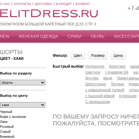
О НАС
КОНТАКТЫ
ДОСТАВКА
В КРЕДИТ
ВОЗВРАТ
+7-4
SHOW ROOM БОЛЬШОЙ КАРЕТНЫЙ ПЕР, Д 20, СТР. 3
NEW
ЖЕНСКАЯ ОДЕЖДА
СУМКИ
ОБУВЬ
АКСЕССУАР
ШОРТЫ
Фильтр:
Цвет
Размер
Цена
ЦВЕТ - ХАКИ
Быстрый выбор:
Недорогие
Короткие
кар
Цветное
с рукавом 3/4
на
Выбор по разделу
футляр
миди
Трикотажны
Шерстяные
Теплые
рукав
с завышенной талией
солн
Выбор по цвету
с пышной юбкой
в горошек
С капюшоном
Черный
ПО ВАШЕМУ ЗАПРОСУ НИЧЕГ
Кофе с молоком
Хаки
ПОЖАЛУЙСТА, ПОСМОТРИТ
Розовый
Серый
Бежевый