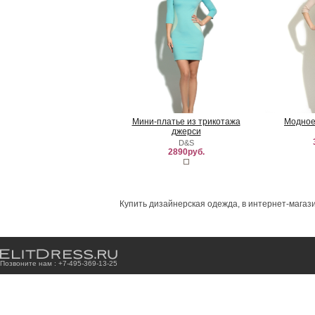
Мини-платье из трикотажа
Модное
джерси
D&S
2890руб.
Купить дизайнерская одежда, в интернет-магази
Позвоните нам : +7
-4
9
5
-3
6
9
-1
3
-2
5