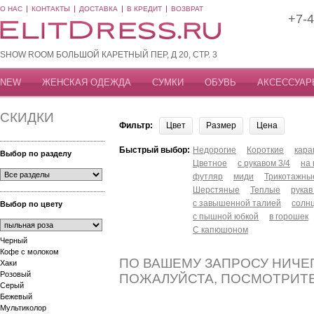
О НАС
КОНТАКТЫ
ДОСТАВКА
В КРЕДИТ
ВОЗВРАТ
+7-4
SHOW ROOM БОЛЬШОЙ КАРЕТНЫЙ ПЕР, Д 20, СТР. 3
NEW
ЖЕНСКАЯ ОДЕЖДА
СУМКИ
ОБУВЬ
АКСЕССУАР
СКИДКИ
Фильтр:
Цвет
Размер
Цена
Быстрый выбор:
Недорогие
Короткие
кар
Выбор по разделу
Цветное
с рукавом 3/4
на
футляр
миди
Трикотажны
Шерстяные
Теплые
рукав
с завышенной талией
солн
Выбор по цвету
с пышной юбкой
в горошек
С капюшоном
Черный
Кофе с молоком
ПО ВАШЕМУ ЗАПРОСУ НИЧЕГ
Хаки
Розовый
ПОЖАЛУЙСТА, ПОСМОТРИТ
Серый
Бежевый
Мультиколор