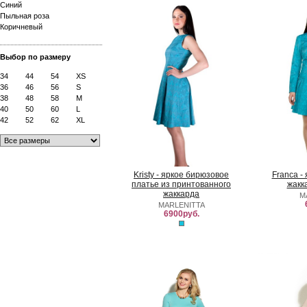
Синий
Пыльная роза
Коричневый
Выбор по размеру
34
44
54
XS
36
46
56
S
38
48
58
M
40
50
60
L
42
52
62
XL
Kristy - яркое бирюзовое
Franca -
платье из принтованного
жакк
жаккарда
M
MARLENITTA
6900руб.