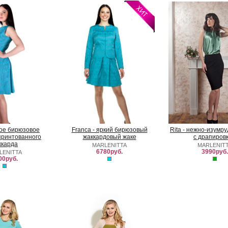
ркое бирюзовое
Franca - яркий бирюзовый
Rita - нежно-изумр
принтованного
жаккардовый жаке
с драпиров
ккарда
MARLENITTA
MARLENIT
6780руб.
3990руб.
LENITTA
00руб.