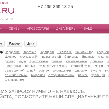
ОЗВРАТ
+7-495-369-13-25
, СТР. 3
И
ОБУВЬ
АКСЕССУАРЫ
ДИЗАЙНЕРЫ
SALE
ет
Размер
Цена
ор:
Недорогие
Короткие
карандаш
Шелковые
на новый год
средней
Цветное
с рукавом 3/4
на выпускной
Стильные
Вязаные
с запа
футляр
миди
Трикотажные
Зимние
Расклешенные
Длинные
Г
Шерстяные
Теплые
рукав летучая мышь
короткий рукав
макси
в
с завышенной талией
солнце
со складками
Широкие
в клетку
в 
с пышной юбкой
в горошек
с открытой спиной
плиссе
трапеция
С капюшоном
МУ ЗАПРОСУ НИЧЕГО НЕ НАШЛОСЬ.
ЙСТА, ПОСМОТРИТЕ НАШИ СПЕЦИАЛЬНЫЕ П