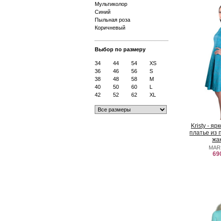
Мультиколор
Синий
Пыльная роза
Коричневый
Выбор по размеру
34
44
54
XS
36
46
56
S
38
48
58
M
40
50
60
L
42
52
62
XL
Kristy - я
платье из 
жа
MAR
69