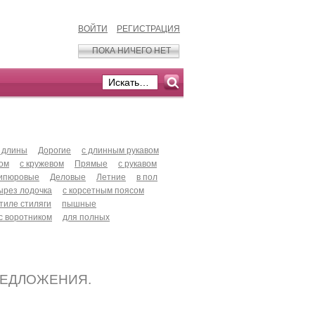
ВОЙТИ
РЕГИСТРАЦИЯ
ПОКА НИЧЕГО НЕТ
 длины
Дорогие
с длинным рукавом
хом
с кружевом
Прямые
с рукавом
ипюровые
Деловые
Летние
в пол
ырез лодочка
с корсетным поясом
стиле стиляги
пышные
с воротником
для полных
РЕДЛОЖЕНИЯ.