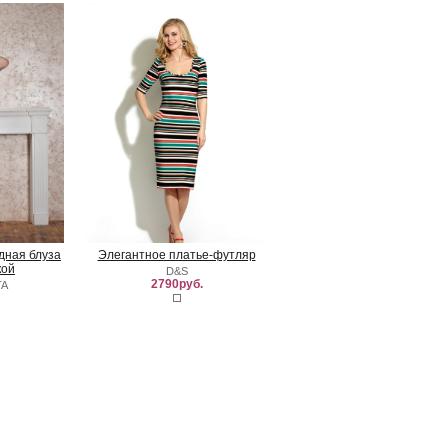
удная блуза
Элегантное платье-футляр
кой
D&S
2790руб.
TA