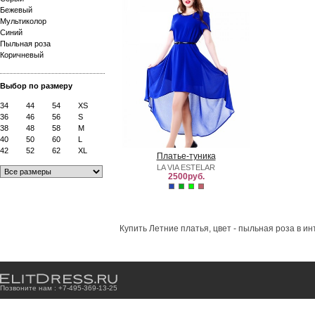
Бежевый
Мультиколор
Синий
Пыльная роза
Коричневый
Выбор по размеру
34
44
54
XS
36
46
56
S
38
48
58
M
40
50
60
L
42
52
62
XL
Платье-туника
LA VIA ESTELAR
2500руб.
Купить Летние платья, цвет - пыльная роза в и
Позвоните нам : +7
-4
9
5
-3
6
9
-1
3
-2
5