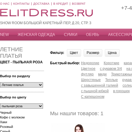
О НАС
КОНТАКТЫ
ДОСТАВКА
В КРЕДИТ
ВОЗВРАТ
+7-4
SHOW ROOM БОЛЬШОЙ КАРЕТНЫЙ ПЕР, Д 20, СТР. 3
NEW
ЖЕНСКАЯ ОДЕЖДА
СУМКИ
ОБУВЬ
АКСЕССУАР
ЛЕТНИЕ
Фильтр:
Цвет
Размер
Цена
ПЛАТЬЯ
ЦВЕТ - ПЫЛЬНАЯ РОЗА
Быстрый выбор:
Недорогие
Короткие
кар
Цветное
с рукавом 3/4
на
футляр
миди
Трикотажны
Выбор по разделу
Шерстяные
Теплые
рукав
с завышенной талией
солн
с пышной юбкой
в горошек
С капюшоном
Выбор по цвету
Мы нашли товаров: 1
Черный
Кофе с молоком
Хаки
Розовый
Серый