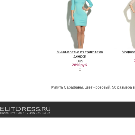
Мини-платье из трикотажа
Модное
джерси
D&S
2890руб.
Купить Сарафаны, цвет - розовый. 50 размера в
Позвоните нам : +7
-4
9
5
-3
6
9
-1
3
-2
5