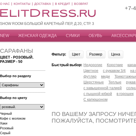
О НАС
КОНТАКТЫ
ДОСТАВКА
В КРЕДИТ
ВОЗВРАТ
+7-4
SHOW ROOM БОЛЬШОЙ КАРЕТНЫЙ ПЕР, Д 20, СТР. 3
NEW
ЖЕНСКАЯ ОДЕЖДА
СУМКИ
ОБУВЬ
АКСЕССУАР
САРАФАНЫ
Фильтр:
Цвет
Размер
Цена
ЦВЕТ - РОЗОВЫЙ.
РАЗМЕР - 50
Быстрый выбор:
Недорогие
Короткие
кар
Цветное
с рукавом 3/4
на
Выбор по разделу
футляр
миди
Трикотажны
Шерстяные
Теплые
рукав
с завышенной талией
солн
с пышной юбкой
в горошек
Выбор по цвету
С капюшоном
ПО ВАШЕМУ ЗАПРОСУ НИЧЕГ
Черный
Кофе с молоком
ПОЖАЛУЙСТА, ПОСМОТРИТ
Хаки
Розовый
Серый