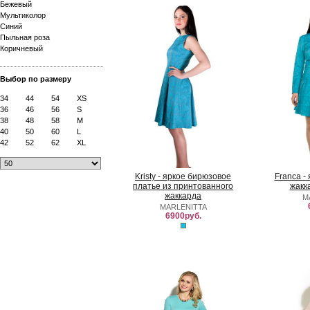
Бежевый
Мультиколор
Синий
Пыльная роза
Коричневый
Выбор по размеру
34
44
54
XS
36
46
56
S
38
48
58
M
40
50
60
L
42
52
62
XL
Kristy - яркое бирюзовое
Franca -
платье из принтованного
жакк
жаккарда
M
MARLENITTA
6900руб.