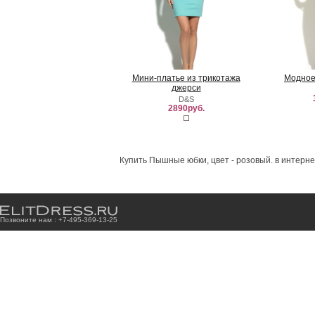
Мини-платье из трикотажа
Модное
джерси
D&S
2890руб.
Купить Пышные юбки, цвет - розовый. в интерне
Позвоните нам : +7
-4
9
5
-3
6
9
-1
3
-2
5