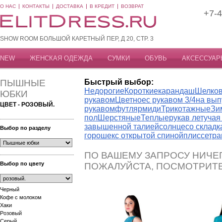
О НАС
КОНТАКТЫ
ДОСТАВКА
В КРЕДИТ
ВОЗВРАТ
+7-4
SHOW ROOM БОЛЬШОЙ КАРЕТНЫЙ ПЕР, Д 20, СТР. 3
NEW
ЖЕНСКАЯ ОДЕЖДА
СУМКИ
ОБУВЬ
АКСЕССУАР
ПЫШНЫЕ
Быстрый выбор:
Недорогие
Короткие
карандаш
Шелко
ЮБКИ
рукавом
Цветное
с рукавом 3/4
на вып
ЦВЕТ - РОЗОВЫЙ.
рукавом
футляр
миди
Трикотажные
Зи
пол
Шерстяные
Теплые
рукав летуча
завышенной талией
солнце
со склад
Выбор по разделу
горошек
с открытой спиной
плиссе
тра
ПО ВАШЕМУ ЗАПРОСУ НИЧЕГ
Выбор по цвету
ПОЖАЛУЙСТА, ПОСМОТРИТ
Черный
Кофе с молоком
Хаки
Розовый
Серый