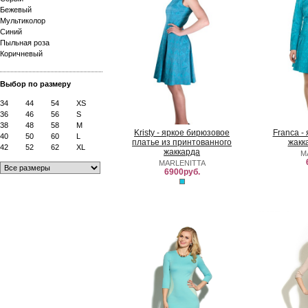
Бежевый
Мультиколор
Синий
Пыльная роза
Коричневый
Выбор по размеру
34
44
54
XS
36
46
56
S
38
48
58
M
Kristy - яркое бирюзовое
Franca -
40
50
60
L
платье из принтованного
жакк
42
52
62
XL
жаккарда
M
MARLENITTA
6900руб.