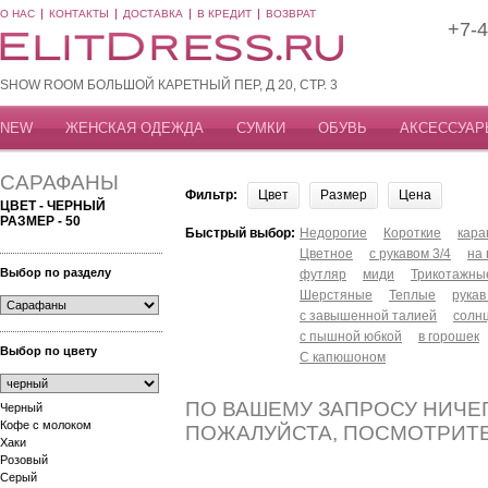
О НАС
КОНТАКТЫ
ДОСТАВКА
В КРЕДИТ
ВОЗВРАТ
+7-4
SHOW ROOM БОЛЬШОЙ КАРЕТНЫЙ ПЕР, Д 20, СТР. 3
NEW
ЖЕНСКАЯ ОДЕЖДА
СУМКИ
ОБУВЬ
АКСЕССУАР
САРАФАНЫ
Фильтр:
Цвет
Размер
Цена
ЦВЕТ - ЧЕРНЫЙ
РАЗМЕР - 50
Быстрый выбор:
Недорогие
Короткие
кар
Цветное
с рукавом 3/4
на
Выбор по разделу
футляр
миди
Трикотажны
Шерстяные
Теплые
рукав
с завышенной талией
солн
с пышной юбкой
в горошек
Выбор по цвету
С капюшоном
ПО ВАШЕМУ ЗАПРОСУ НИЧЕГ
Черный
Кофе с молоком
ПОЖАЛУЙСТА, ПОСМОТРИТ
Хаки
Розовый
Серый