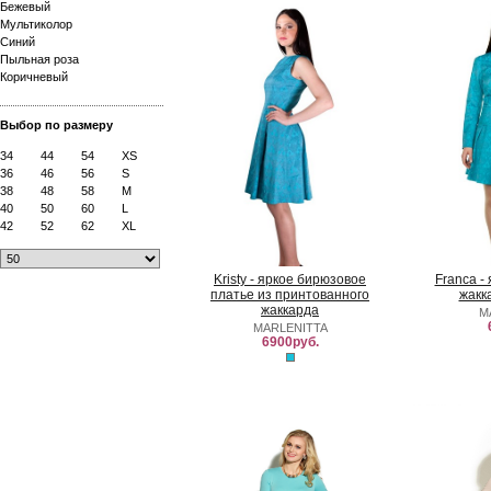
Бежевый
Мультиколор
Синий
Пыльная роза
Коричневый
Выбор по размеру
34
44
54
XS
36
46
56
S
38
48
58
M
40
50
60
L
42
52
62
XL
Kristy - яркое бирюзовое
Franca -
платье из принтованного
жакк
жаккарда
M
MARLENITTA
6900руб.