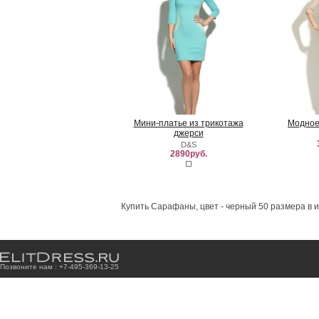
Мини-платье из трикотажа
Модное
джерси
D&S
2890руб.
Купить Сарафаны, цвет - черный 50 размера в 
Позвоните нам : +7
-4
9
5
-3
6
9
-1
3
-2
5