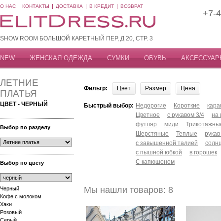
О НАС
КОНТАКТЫ
ДОСТАВКА
В КРЕДИТ
ВОЗВРАТ
+7-4
SHOW ROOM БОЛЬШОЙ КАРЕТНЫЙ ПЕР, Д 20, СТР. 3
NEW
ЖЕНСКАЯ ОДЕЖДА
СУМКИ
ОБУВЬ
АКСЕССУАР
ЛЕТНИЕ
Фильтр:
Цвет
Размер
Цена
ПЛАТЬЯ
ЦВЕТ - ЧЕРНЫЙ
Быстрый выбор:
Недорогие
Короткие
кар
Цветное
с рукавом 3/4
на
футляр
миди
Трикотажны
Выбор по разделу
Шерстяные
Теплые
рукав
с завышенной талией
солн
с пышной юбкой
в горошек
С капюшоном
Выбор по цвету
Мы нашли товаров: 8
Черный
Кофе с молоком
Хаки
Розовый
Серый