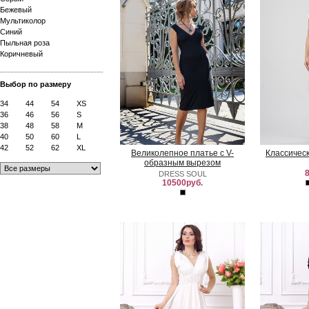
Бежевый
Мультиколор
Синий
Пыльная роза
Коричневый
Выбор по размеру
34
44
54
XS
36
46
56
S
38
48
58
M
40
50
60
L
42
52
62
XL
Великолепное платье с V-
Классичес
образным вырезом
8
DRESS SOUL
10500руб.