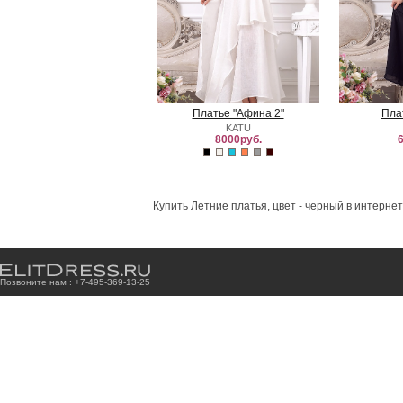
Платье "Афина 2"
Пла
KATU
8000руб.
6
Купить Летние платья, цвет - черный в интерне
Позвоните нам : +7
-4
9
5
-3
6
9
-1
3
-2
5