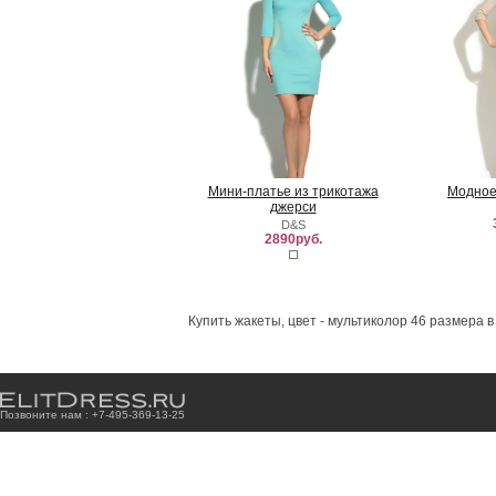
Мини-платье из трикотажа
Модное
джерси
D&S
2890руб.
Купить жакеты, цвет - мультиколор 46 размера 
Позвоните нам : +7
-4
9
5
-3
6
9
-1
3
-2
5