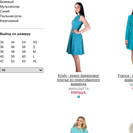
Бежевый
Мультиколор
Синий
Пыльная роза
Коричневый
Выбор по размеру
34
44
54
XS
36
46
56
S
38
48
58
M
40
50
60
L
42
52
62
XL
Kristy - яркое бирюзовое
Franca -
платье из принтованного
жакк
жаккарда
M
MARLENITTA
6900руб.