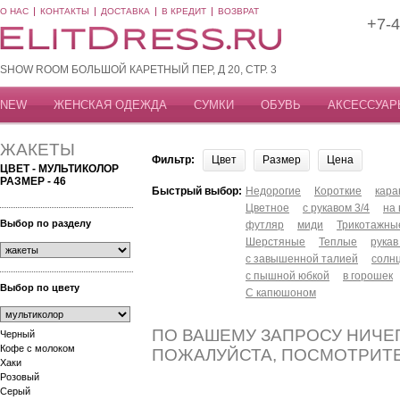
О НАС
КОНТАКТЫ
ДОСТАВКА
В КРЕДИТ
ВОЗВРАТ
+7-4
SHOW ROOM БОЛЬШОЙ КАРЕТНЫЙ ПЕР, Д 20, СТР. 3
NEW
ЖЕНСКАЯ ОДЕЖДА
СУМКИ
ОБУВЬ
АКСЕССУАР
ЖАКЕТЫ
Фильтр:
Цвет
Размер
Цена
ЦВЕТ - МУЛЬТИКОЛОР
РАЗМЕР - 46
Быстрый выбор:
Недорогие
Короткие
кар
Цветное
с рукавом 3/4
на
Выбор по разделу
футляр
миди
Трикотажны
Шерстяные
Теплые
рукав
с завышенной талией
солн
с пышной юбкой
в горошек
Выбор по цвету
С капюшоном
ПО ВАШЕМУ ЗАПРОСУ НИЧЕГ
Черный
Кофе с молоком
ПОЖАЛУЙСТА, ПОСМОТРИТ
Хаки
Розовый
Серый