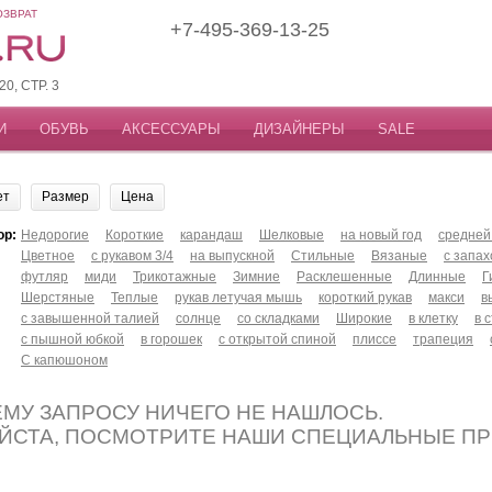
ОЗВРАТ
+7-495-369-13-25
, СТР. 3
И
ОБУВЬ
АКСЕССУАРЫ
ДИЗАЙНЕРЫ
SALE
ет
Размер
Цена
ор:
Недорогие
Короткие
карандаш
Шелковые
на новый год
средней
Цветное
с рукавом 3/4
на выпускной
Стильные
Вязаные
с запа
футляр
миди
Трикотажные
Зимние
Расклешенные
Длинные
Г
Шерстяные
Теплые
рукав летучая мышь
короткий рукав
макси
в
с завышенной талией
солнце
со складками
Широкие
в клетку
в 
с пышной юбкой
в горошек
с открытой спиной
плиссе
трапеция
С капюшоном
МУ ЗАПРОСУ НИЧЕГО НЕ НАШЛОСЬ.
ЙСТА, ПОСМОТРИТЕ НАШИ СПЕЦИАЛЬНЫЕ П