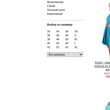
Мультиколор
Синий
Пыльная роза
Коричневый
Выбор по размеру
34
44
54
XS
36
46
56
S
38
48
58
M
40
50
60
L
42
52
62
XL
Kristy - я
платье из 
жа
MAR
69