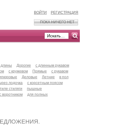
ВОЙТИ
РЕГИСТРАЦИЯ
ПОКА НИЧЕГО НЕТ
 длины
Дорогие
с длинным рукавом
хом
с кружевом
Прямые
с рукавом
ипюровые
Деловые
Летние
в пол
ырез лодочка
с корсетным поясом
стиле стиляги
пышные
с воротником
для полных
РЕДЛОЖЕНИЯ.