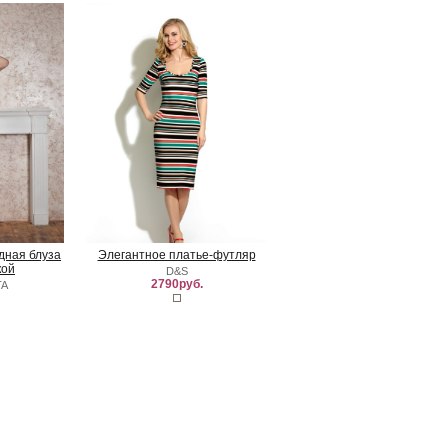
удная блуза
Элегантное платье-футляр
кой
D&S
2790руб.
TA