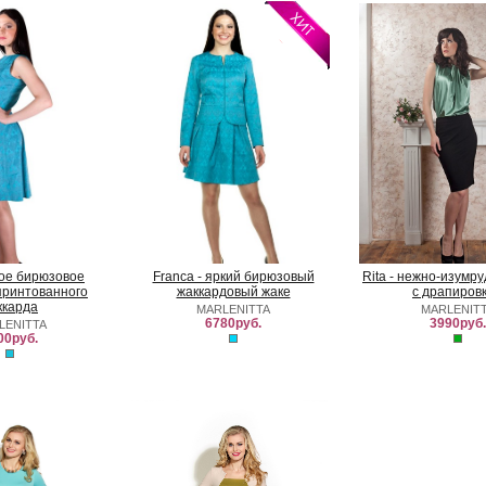
ркое бирюзовое
Franca - яркий бирюзовый
Rita - нежно-изумр
принтованного
жаккардовый жаке
с драпиров
ккарда
MARLENITTA
MARLENIT
6780руб.
3990руб.
LENITTA
00руб.