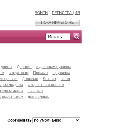
ВОЙТИ
РЕГИСТРАЦИЯ
ПОКА НИЧЕГО НЕТ
 длины
Дорогие
с длинным рукавом
хом
с кружевом
Прямые
с рукавом
ипюровые
Деловые
Летние
в пол
ырез лодочка
с корсетным поясом
стиле стиляги
пышные
с воротником
для полных
Сортировать