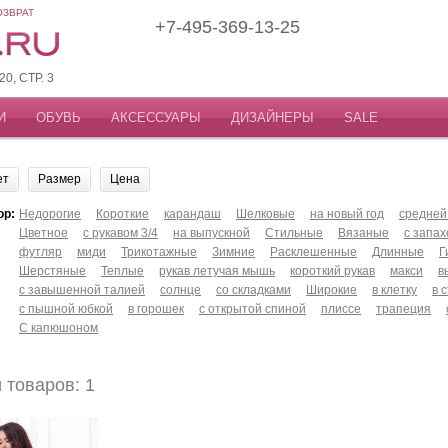
ОЗВРАТ
+7-495-369-13-25
, СТР. 3
И
ОБУВЬ
АКСЕССУАРЫ
ДИЗАЙНЕРЫ
SALE
ет
Размер
Цена
ор:
Недорогие
Короткие
карандаш
Шелковые
на новый год
средней
Цветное
с рукавом 3/4
на выпускной
Стильные
Вязаные
с запа
футляр
миди
Трикотажные
Зимние
Расклешенные
Длинные
Г
Шерстяные
Теплые
рукав летучая мышь
короткий рукав
макси
в
с завышенной талией
солнце
со складками
Широкие
в клетку
в 
с пышной юбкой
в горошек
с открытой спиной
плиссе
трапеция
С капюшоном
товаров: 1