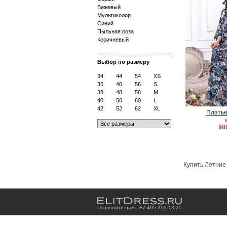
Бежевый
Мультиколор
Синий
Пыльная роза
Коричневый
Выбор по размеру
34
44
54
XS
36
46
56
S
38
48
58
M
40
50
60
L
42
52
62
XL
Платье
98
Купить Летние 
Позвоните нам : +7
-4
9
5
-3
6
9
-1
3
-2
5