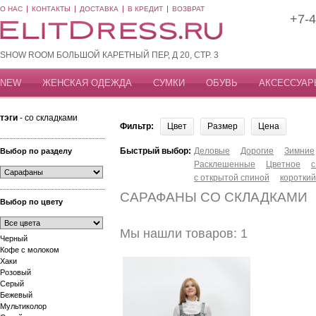
О НАС
КОНТАКТЫ
ДОСТАВКА
В КРЕДИТ
ВОЗВРАТ
+7-4
SHOW ROOM БОЛЬШОЙ КАРЕТНЫЙ ПЕР, Д 20, СТР. 3
NEW
ЖЕНСКАЯ ОДЕЖДА
СУМКИ
ОБУВЬ
АКСЕССУАР
тэги
- со складками
Фильтр:
Цвет
Размер
Цена
Быстрый выбор:
Деловые
Дорогие
Зимние
Выбор по разделу
Расклешенные
Цветное
с
с открытой спиной
короткий
САРАФАНЫ СО СКЛАДКАМИ
Выбор по цвету
Мы нашли товаров: 1
Черный
Кофе с молоком
Хаки
Розовый
Серый
Бежевый
Мультиколор