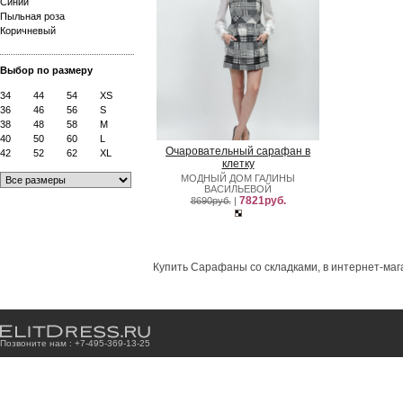
Синий
Пыльная роза
Коричневый
Выбор по размеру
34
44
54
XS
36
46
56
S
38
48
58
M
40
50
60
L
Очаровательный сарафан в
42
52
62
XL
клетку
МОДНЫЙ ДОМ ГАЛИНЫ
ВАСИЛЬЕВОЙ
7821руб.
8690руб.
|
Купить Сарафаны со складками, в интернет-маг
Позвоните нам : +7
-4
9
5
-3
6
9
-1
3
-2
5