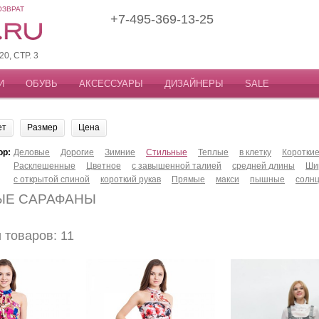
ОЗВРАТ
+7-495-369-13-25
, СТР. 3
И
ОБУВЬ
АКСЕССУАРЫ
ДИЗАЙНЕРЫ
SALE
ет
Размер
Цена
ор:
Деловые
Дорогие
Зимние
Стильные
Теплые
в клетку
Коротки
Расклешенные
Цветное
с завышенной талией
средней длины
Ши
с открытой спиной
короткий рукав
Прямые
макси
пышные
солн
ЫЕ САРАФАНЫ
товаров: 11