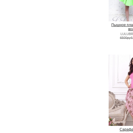
Пышное плат
во
LULUBR
6500руб
Сарафа