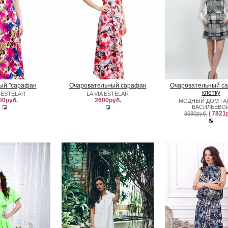
ый "сарафан
Очаровательный сарафан
Очаровательный с
клетку
A ESTELAR
LA VIA ESTELAR
00руб.
2600руб.
МОДНЫЙ ДОМ Г
ВАСИЛЬЕВО
7821р
8690руб.
|