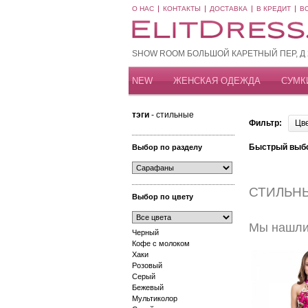
О НАС
КОНТАКТЫ
ДОСТАВКА
В КРЕДИТ
В
SHOW ROOM БОЛЬШОЙ КАРЕТНЫЙ ПЕР, Д 20
NEW
ЖЕНСКАЯ ОДЕЖДА
СУМК
тэги
- стильные
Фильтр:
Цв
Быстрый выб
Выбор по разделу
СТИЛЬН
Выбор по цвету
Мы нашли 
Черный
Кофе с молоком
Хаки
Розовый
Серый
Бежевый
Мультиколор