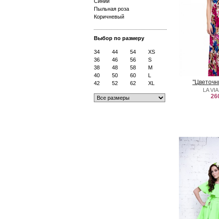
Синий
Пыльная роза
Коричневый
Выбор по размеру
34
44
54
XS
36
46
56
S
38
48
58
M
40
50
60
L
"Цветочн
42
52
62
XL
LA VI
26