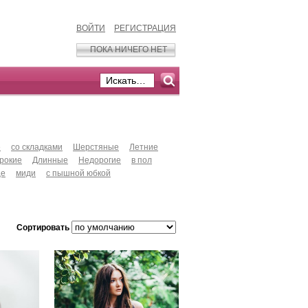
ВОЙТИ
РЕГИСТРАЦИЯ
ПОКА НИЧЕГО НЕТ
е
со складками
Шерстяные
Летние
рокие
Длинные
Недорогие
в пол
це
миди
с пышной юбкой
Сортировать