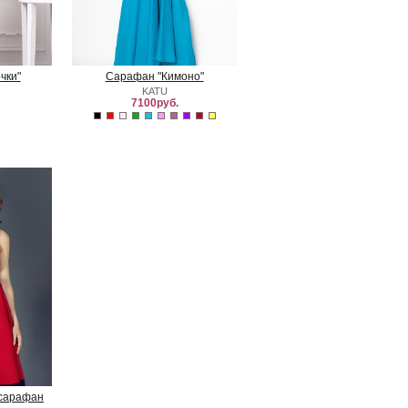
чки"
Сарафан "Кимоно"
KATU
7100руб.
 сарафан