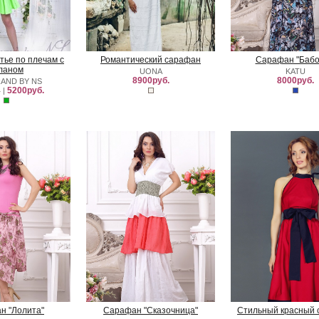
ье по плечам с
Романтический сарафан
Сарафан "Бабо
ланом
UONA
KATU
8900руб.
8000руб.
AND BY NS
5200руб.
.
|
н "Лолита"
Сарафан "Сказочница"
Стильный красный