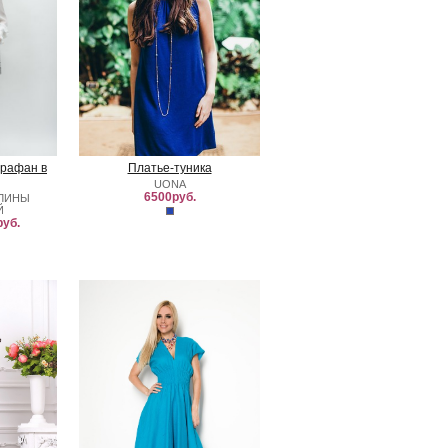
арафан в
Платье-туника
UONA
6500руб.
АЛИНЫ
Й
уб.