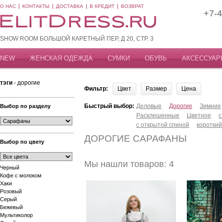
О НАС
КОНТАКТЫ
ДОСТАВКА
В КРЕДИТ
ВОЗВРАТ
+7-4
SHOW ROOM БОЛЬШОЙ КАРЕТНЫЙ ПЕР, Д 20, СТР. 3
NEW
ЖЕНСКАЯ ОДЕЖДА
СУМКИ
ОБУВЬ
АКСЕССУАР
тэги
- дорогие
Фильтр:
Цвет
Размер
Цена
Быстрый выбор:
Деловые
Дорогие
Зимние
Выбор по разделу
Расклешенные
Цветное
с
с открытой спиной
короткий
ДОРОГИЕ САРАФАНЫ
Выбор по цвету
Мы нашли товаров: 4
Черный
Кофе с молоком
Хаки
Розовый
Серый
Бежевый
Мультиколор