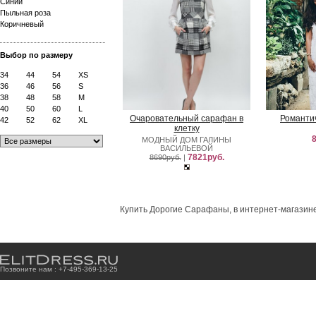
Синий
Пыльная роза
Коричневый
Выбор по размеру
34
44
54
XS
36
46
56
S
38
48
58
M
40
50
60
L
Очаровательный сарафан в
Романти
42
52
62
XL
клетку
8
МОДНЫЙ ДОМ ГАЛИНЫ
ВАСИЛЬЕВОЙ
7821руб.
8690руб.
|
Купить Дорогие Сарафаны, в интернет-магазине
Позвоните нам : +7
-4
9
5
-3
6
9
-1
3
-2
5