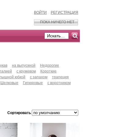
ВОЙТИ
РЕГИСТРАЦИЯ
ПОКА НИЧЕГО НЕТ
укав
на выпускной
Недорогие
талией
с кружевом
Короткие
 пышной юбкой
с запахом
трапеция
Шелковые
Гипюровые
с воротником
Сортировать