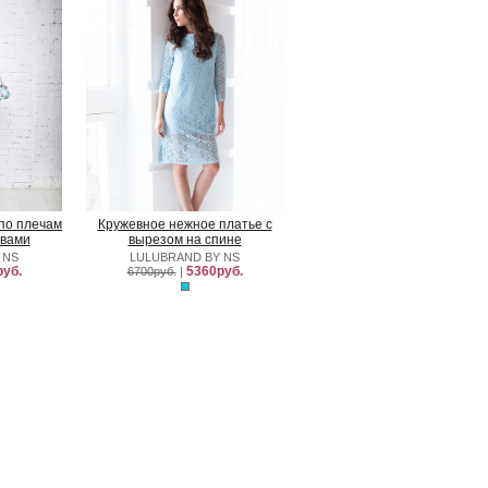
по плечам
Кружевное нежное платье с
авами
вырезом на спине
 NS
LULUBRAND BY NS
уб.
5360руб.
6700руб.
|