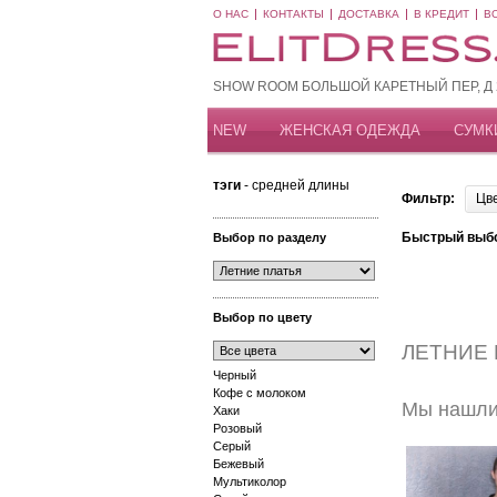
О НАС
КОНТАКТЫ
ДОСТАВКА
В КРЕДИТ
В
SHOW ROOM БОЛЬШОЙ КАРЕТНЫЙ ПЕР, Д 20
NEW
ЖЕНСКАЯ ОДЕЖДА
СУМК
тэги
- средней длины
Фильтр:
Цв
Быстрый выб
Выбор по разделу
Выбор по цвету
ЛЕТНИЕ
Черный
Кофе с молоком
Мы нашли 
Хаки
Розовый
Серый
Бежевый
Мультиколор