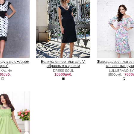
-футляр с узором
Великолепное платье с V-
Жаккардовое платье 
горох"
образным вырезом
с пышными рук
KALINA
DRESS SOUL
LULUBRAND BY
00руб.
10500руб.
7600р
9500руб.
|