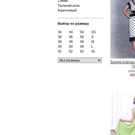
Синий
Пыльная роза
Коричневый
Выбор по размеру
34
44
54
XS
36
46
56
S
38
48
58
M
40
50
60
L
42
52
62
XL
Белое платье
"
MAR
40