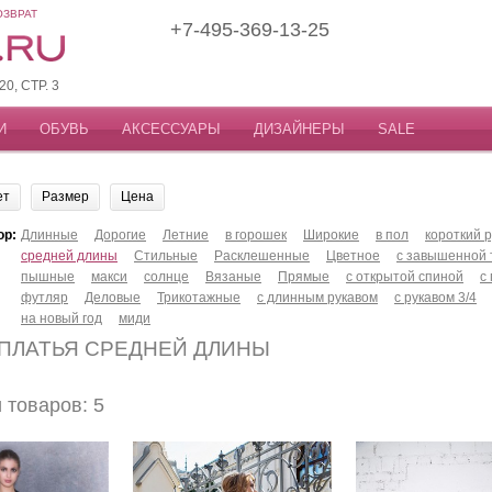
ОЗВРАТ
+7-495-369-13-25
, СТР. 3
И
ОБУВЬ
АКСЕССУАРЫ
ДИЗАЙНЕРЫ
SALE
ет
Размер
Цена
ор:
Длинные
Дорогие
Летние
в горошек
Широкие
в пол
короткий р
средней длины
Стильные
Расклешенные
Цветное
с завышенной 
пышные
макси
солнце
Вязаные
Прямые
с открытой спиной
с
футляр
Деловые
Трикотажные
с длинным рукавом
с рукавом 3/4
на новый год
миди
 ПЛАТЬЯ СРЕДНЕЙ ДЛИНЫ
товаров: 5