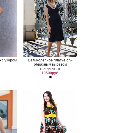
 с узором
Великолепное платье с V-
образным вырезом
DRESS SOUL
10500руб.