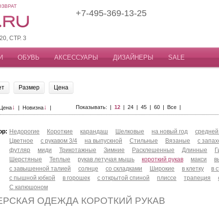
ОЗВРАТ
+7-495-369-13-25
, СТР. 3
И
ОБУВЬ
АКСЕССУАРЫ
ДИЗАЙНЕРЫ
SALE
ет
Размер
Цена
↓
↓
Показывать: |
12
|
24
|
45
|
60
|
Все
|
Цена
|
Новизна
|
ор:
Недорогие
Короткие
карандаш
Шелковые
на новый год
средней
Цветное
с рукавом 3/4
на выпускной
Стильные
Вязаные
с запа
футляр
миди
Трикотажные
Зимние
Расклешенные
Длинные
Г
Шерстяные
Теплые
рукав летучая мышь
короткий рукав
макси
в
с завышенной талией
солнце
со складками
Широкие
в клетку
в 
с пышной юбкой
в горошек
с открытой спиной
плиссе
трапеция
С капюшоном
ЕРСКАЯ ОДЕЖДА КОРОТКИЙ РУКАВ