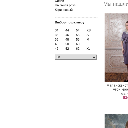
Синий
Мы нашли 
Пыльная роза
Коричневый
Выбор по размеру
34
44
54
XS
36
46
56
S
38
48
58
M
40
50
60
L
42
52
62
XL
Maria - женс
утончен
MAR
53