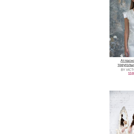
Атласно
треуголь
BY VICT
110