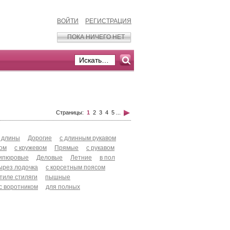
ВОЙТИ
РЕГИСТРАЦИЯ
ПОКА НИЧЕГО НЕТ
Страницы:
1
2
3
4
5
...
 длины
Дорогие
с длинным рукавом
хом
с кружевом
Прямые
с рукавом
ипюровые
Деловые
Летние
в пол
ырез лодочка
с корсетным поясом
стиле стиляги
пышные
с воротником
для полных