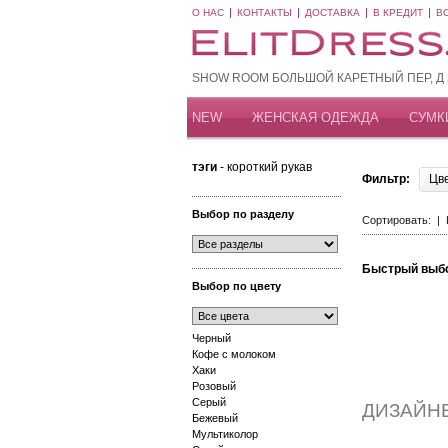
О НАС
КОНТАКТЫ
ДОСТАВКА
В КРЕДИТ
В
SHOW ROOM БОЛЬШОЙ КАРЕТНЫЙ ПЕР, Д 20
NEW
ЖЕНСКАЯ ОДЕЖДА
СУМК
тэги
- короткий рукав
Фильтр:
Цв
Выбор по разделу
Сортировать: |
Быстрый выб
Выбор по цвету
Черный
Кофе с молоком
Хаки
Розовый
Серый
ДИЗАЙН
Бежевый
Мультиколор