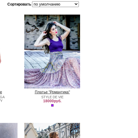
Сортировать
е
Платье "Романтика"
LGA
STYLE DE VIE
VY
18000руб.