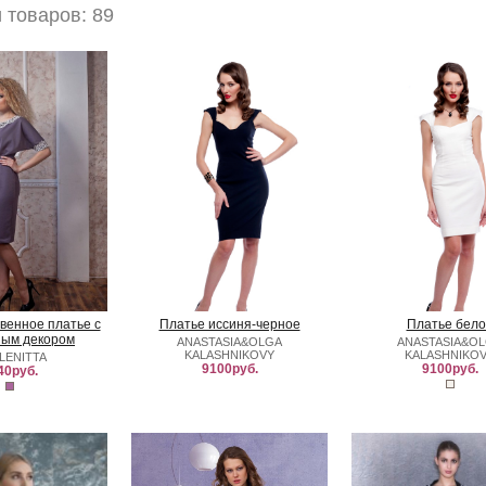
товаров: 89
твенное платье с
Платье иссиня-черное
Платье бело
ным декором
ANASTASIA&OLGA
ANASTASIA&O
KALASHNIKOVY
KALASHNIKO
LENITTA
9100руб.
9100руб.
40руб.