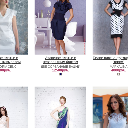
е платье с
Атласное платье с
Белое платье-футляр
ным вырезом
невероятным бантом
"горох"
ORIA CENCI
ДВЕ СОРВАННЫЕ БАШНИ
MARKALINA
00руб.
12500руб.
4000руб.