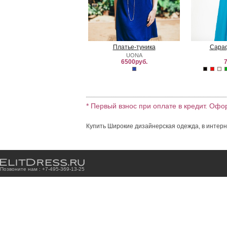
Платье-туника
Сараф
UONA
6500руб.
7
* Первый взнос при оплате в кредит. Офо
Купить Широкие дизайнерская одежда, в интерн
Позвоните нам : +7
-4
9
5
-3
6
9
-1
3
-2
5