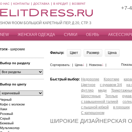
О НАС
КОНТАКТЫ
ДОСТАВКА
В КРЕДИТ
ВОЗВРАТ
+7-4
SHOW ROOM БОЛЬШОЙ КАРЕТНЫЙ ПЕР, Д 20, СТР. 3
NEW
ЖЕНСКАЯ ОДЕЖДА
СУМКИ
ОБУВЬ
АКСЕССУАР
тэги
- широкие
Фильтр:
Цвет
Размер
Цена
Выбор по разделу
↓
↓
Показы
Сортировать: |
Цена
|
Новизна
|
Быстрый выбор:
Недорогие
Короткие
кар
Выбор по цвету
Цветное
с рукавом 3/4
на
футляр
миди
Трикотажны
Шерстяные
Теплые
рукав
Черный
с завышенной талией
солн
Кофе с молоком
с пышной юбкой
в горошек
Хаки
С капюшоном
Розовый
Серый
ШИРОКИЕ ДИЗАЙНЕРСКАЯ 
Бежевый
Мультиколор