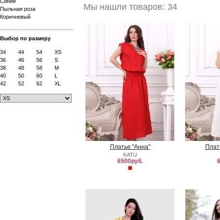
Синий
Мы нашли товаров: 34
Пыльная роза
Коричневый
Выбор по размеру
34
44
54
XS
36
46
56
S
38
48
58
M
40
50
60
L
42
52
62
XL
Платье "Анна"
Плат
KATU
6500руб.
6