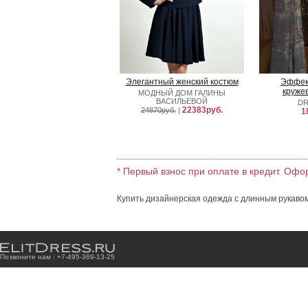
Элегантный женский костюм
Эффект
круже
МОДНЫЙ ДОМ ГАЛИНЫ
ВАСИЛЬЕВОЙ
DR
22383руб.
24870руб.
|
1
* Первый взнос при оплате в кредит. Офо
Купить дизайнерская одежда с длинным рукавом
Позвоните нам : +7
-4
9
5
-3
6
9
-1
3
-2
5