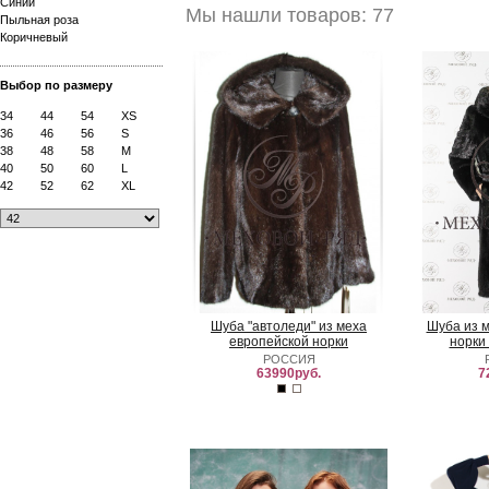
Синий
Мы нашли товаров: 77
Пыльная роза
Коричневый
Выбор по размеру
34
44
54
XS
36
46
56
S
38
48
58
M
40
50
60
L
42
52
62
XL
Шуба "автоледи" из меха
Шуба из 
европейской норки
норки
РОССИЯ
63990руб.
7