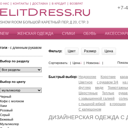
О НАС
КОНТАКТЫ
ДОСТАВКА
В КРЕДИТ
ВОЗВРАТ
+7-4
SHOW ROOM БОЛЬШОЙ КАРЕТНЫЙ ПЕР, Д 20, СТР. 3
NEW
ЖЕНСКАЯ ОДЕЖДА
СУМКИ
ОБУВЬ
АКСЕССУАР
тэги
- с длинным рукавом
Фильтр:
Цвет
Размер
Цена
Выбор по разделу
↓
↓
Показы
Сортировать: |
Цена
|
Новизна
|
Быстрый выбор:
Недорогие
Короткие
кар
Выбор по цвету
Цветное
с рукавом 3/4
на
футляр
миди
Трикотажны
Шерстяные
Теплые
рукав
Черный
с завышенной талией
солн
Кофе с молоком
с пышной юбкой
в горошек
Хаки
С капюшоном
Розовый
Серый
ДИЗАЙНЕРСКАЯ ОДЕЖДА С
Бежевый
Мультиколор