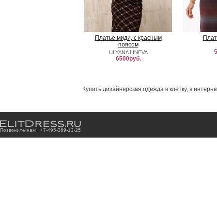
Платье миди, с красным
Плат
поясом
5
ULYANA LINEVA
6500руб.
Купить дизайнерская одежда в клетку, в интерн
Позвоните нам : +7
-4
9
5
-3
6
9
-1
3
-2
5