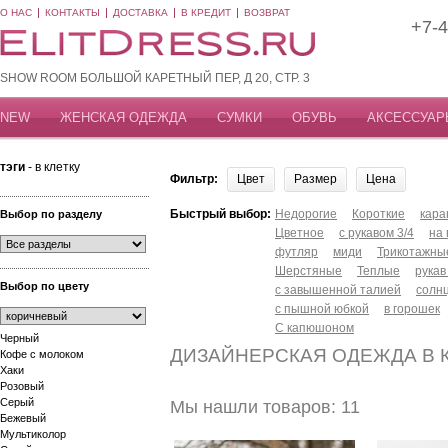
О НАС
КОНТАКТЫ
ДОСТАВКА
В КРЕДИТ
ВОЗВРАТ
+7-4
SHOW ROOM БОЛЬШОЙ КАРЕТНЫЙ ПЕР, Д 20, СТР. 3
NEW
ЖЕНСКАЯ ОДЕЖДА
СУМКИ
ОБУВЬ
АКСЕССУАР
тэги
- в клетку
Фильтр:
Цвет
Размер
Цена
Быстрый выбор:
Недорогие
Короткие
кар
Выбор по разделу
Цветное
с рукавом 3/4
на
футляр
миди
Трикотажны
Шерстяные
Теплые
рукав
Выбор по цвету
с завышенной талией
солн
с пышной юбкой
в горошек
С капюшоном
Черный
ДИЗАЙНЕРСКАЯ ОДЕЖДА В 
Кофе с молоком
Хаки
Розовый
Серый
Мы нашли товаров: 11
Бежевый
Мультиколор