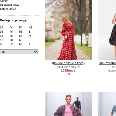
Синий
Пыльная роза
Коричневый
Выбор по размеру
34
44
54
XS
36
46
56
S
38
48
58
M
40
50
60
L
42
52
62
XL
Длиное платье в клету
Женственно
VIKTORIA STYLE
LOV
10350руб.
7500р