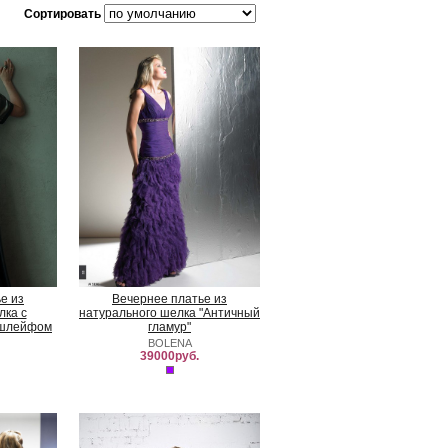
Сортировать
е из
Вечернее платье из
лка с
натурального шелка "Античный
-шлейфом
гламур"
BOLENA
39000руб.