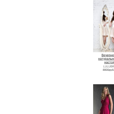
Вечерне
натуральн
насто
LULUBR
8800руб