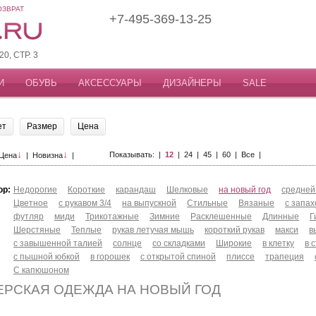
ОЗВРАТ
+7-495-369-13-25
, СТР. 3
И
ОБУВЬ
АКСЕССУАРЫ
ДИЗАЙНЕРЫ
SALE
ет
Размер
Цена
↓
↓
Показывать: |
12
|
24
|
45
|
60
|
Все
|
Цена
|
Новизна
|
ор:
Недорогие
Короткие
карандаш
Шелковые
на новый год
средней
Цветное
с рукавом 3/4
на выпускной
Стильные
Вязаные
с запа
футляр
миди
Трикотажные
Зимние
Расклешенные
Длинные
Г
Шерстяные
Теплые
рукав летучая мышь
короткий рукав
макси
в
с завышенной талией
солнце
со складками
Широкие
в клетку
в 
с пышной юбкой
в горошек
с открытой спиной
плиссе
трапеция
С капюшоном
ЕРСКАЯ ОДЕЖДА НА НОВЫЙ ГОД