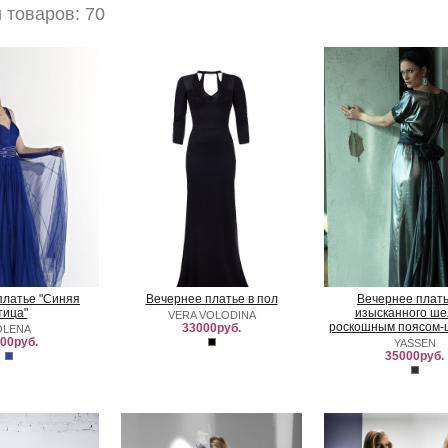
товаров: 70
платье "Синяя
Вечернее платье в пол
Вечернее плать
тица"
изысканного ше
VERA VOLODINA
роскошным поясом
33000руб.
OLENA
00руб.
YASSEN
35000руб.