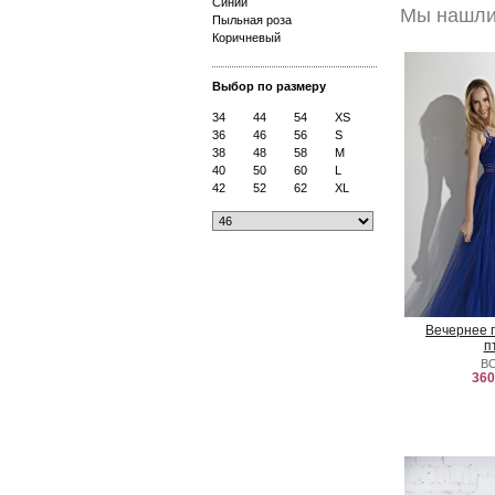
Синий
Мы нашли 
Пыльная роза
Коричневый
Выбор по размеру
34
44
54
XS
36
46
56
S
38
48
58
M
40
50
60
L
42
52
62
XL
Вечернее 
п
B
360