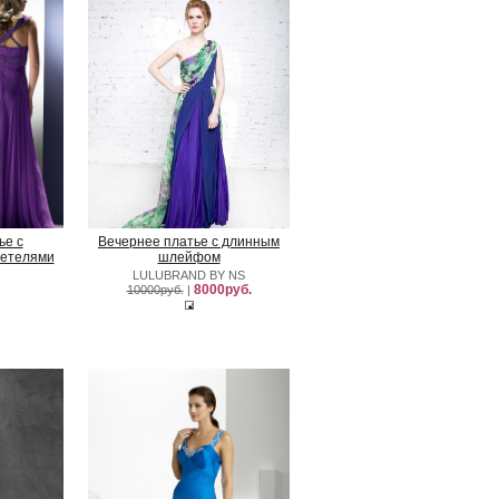
ье с
Вечернее платье с длинным
ретелями
шлейфом
LULUBRAND BY NS
8000руб.
10000руб.
|