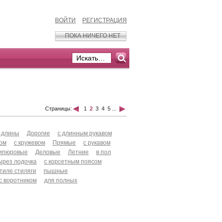
ВОЙТИ
РЕГИСТРАЦИЯ
ПОКА НИЧЕГО НЕТ
Страницы:
1
2
3
4
5
...
 длины
Дорогие
с длинным рукавом
хом
с кружевом
Прямые
с рукавом
ипюровые
Деловые
Летние
в пол
ырез лодочка
с корсетным поясом
стиле стиляги
пышные
с воротником
для полных