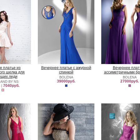
е платье из
Вечернее платье с ажурной
Вечернее плат
ого шелка для
спинкой
ассиметричными б
ящих леди
BOLENA
BOLENA
39000руб.
27000руб.
AND BY NS
7040руб.
.
|