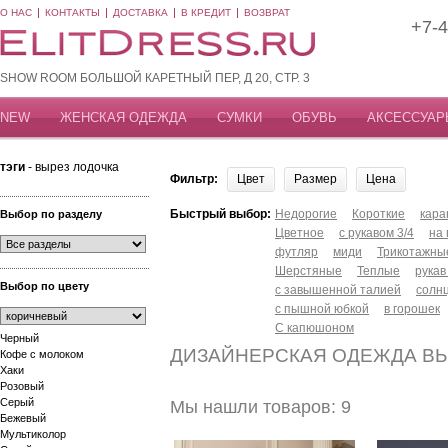
О НАС
КОНТАКТЫ
ДОСТАВКА
В КРЕДИТ
ВОЗВРАТ
+7-4
SHOW ROOM БОЛЬШОЙ КАРЕТНЫЙ ПЕР, Д 20, СТР. 3
NEW
ЖЕНСКАЯ ОДЕЖДА
СУМКИ
ОБУВЬ
АКСЕССУАР
тэги
- вырез лодочка
Фильтр:
Цвет
Размер
Цена
Быстрый выбор:
Недорогие
Короткие
кар
Выбор по разделу
Цветное
с рукавом 3/4
на
футляр
миди
Трикотажны
Шерстяные
Теплые
рукав
Выбор по цвету
с завышенной талией
солн
с пышной юбкой
в горошек
С капюшоном
Черный
ДИЗАЙНЕРСКАЯ ОДЕЖДА ВЫ
Кофе с молоком
Хаки
Розовый
Серый
Мы нашли товаров: 9
Бежевый
Мультиколор