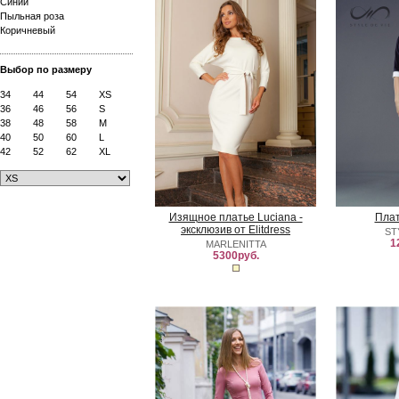
Синий
Пыльная роза
Коричневый
Выбор по размеру
34
44
54
XS
36
46
56
S
38
48
58
M
40
50
60
L
42
52
62
XL
Изящное платье Luciana -
Плат
эксклюзив от Elitdress
ST
1
MARLENITTA
5300руб.