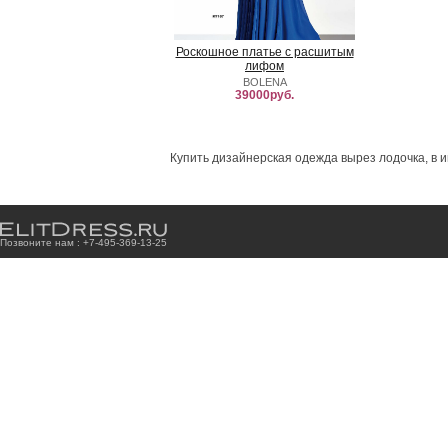
Роскошное платье с расшитым
лифом
BOLENA
39000руб.
Купить дизайнерская одежда вырез лодочка, в и
Позвоните нам : +7
-4
9
5
-3
6
9
-1
3
-2
5