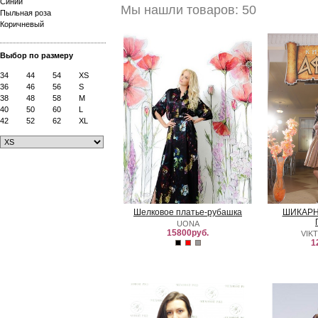
Синий
Мы нашли товаров: 50
Пыльная роза
Коричневый
Выбор по размеру
34
44
54
XS
36
46
56
S
38
48
58
M
40
50
60
L
42
52
62
XL
Шелковое платье-рубашка
ШИКАРН
UONA
15800руб.
VIK
1