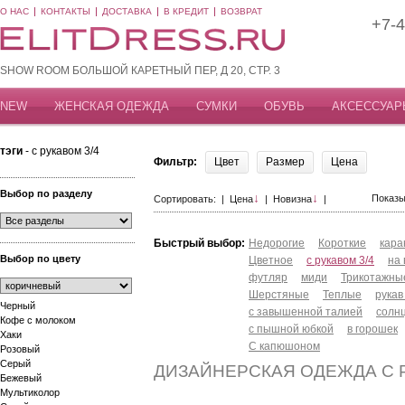
О НАС
КОНТАКТЫ
ДОСТАВКА
В КРЕДИТ
ВОЗВРАТ
+7-4
SHOW ROOM БОЛЬШОЙ КАРЕТНЫЙ ПЕР, Д 20, СТР. 3
NEW
ЖЕНСКАЯ ОДЕЖДА
СУМКИ
ОБУВЬ
АКСЕССУАР
тэги
- с рукавом 3/4
Фильтр:
Цвет
Размер
Цена
Выбор по разделу
↓
↓
Показы
Сортировать: |
Цена
|
Новизна
|
Быстрый выбор:
Недорогие
Короткие
кар
Выбор по цвету
Цветное
с рукавом 3/4
на
футляр
миди
Трикотажны
Шерстяные
Теплые
рукав
Черный
с завышенной талией
солн
Кофе с молоком
с пышной юбкой
в горошек
Хаки
С капюшоном
Розовый
Серый
ДИЗАЙНЕРСКАЯ ОДЕЖДА С Р
Бежевый
Мультиколор