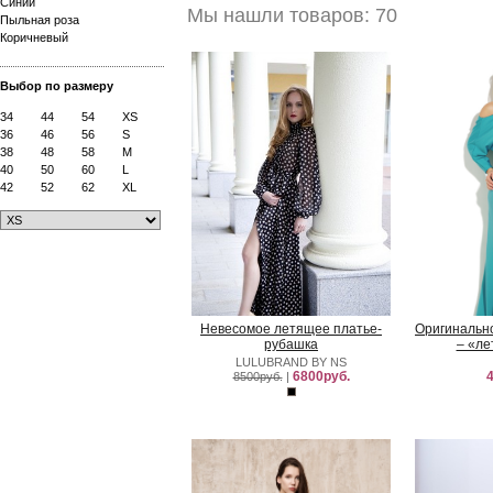
Синий
Мы нашли товаров: 70
Пыльная роза
Коричневый
Выбор по размеру
34
44
54
XS
36
46
56
S
38
48
58
M
40
50
60
L
42
52
62
XL
Невесомое летящее платье-
Оригинальн
рубашка
– «ле
LULUBRAND BY NS
6800руб.
4
8500руб.
|