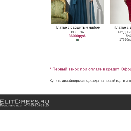
Платье с расшитым лифом
Платье с 
BOLENA
МОДНЫ
36000руб.
ВА
17890ру
* Первый взнос при оплате в кредит. Офо
Купить дизайнерская одежда на новый год, в ин
Позвоните нам : +7
-4
9
5
-3
6
9
-1
3
-2
5