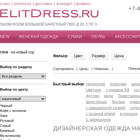
О НАС
КОНТАКТЫ
ДОСТАВКА
В КРЕДИТ
ВОЗВРАТ
+7-4
SHOW ROOM БОЛЬШОЙ КАРЕТНЫЙ ПЕР, Д 20, СТР. 3
NEW
ЖЕНСКАЯ ОДЕЖДА
СУМКИ
ОБУВЬ
АКСЕССУАР
тэги
- на новый год
Фильтр:
Цвет
Размер
Цена
Выбор по разделу
↓
↓
Показы
Сортировать: |
Цена
|
Новизна
|
Быстрый выбор:
Недорогие
Короткие
кар
Выбор по цвету
Цветное
с рукавом 3/4
на
футляр
миди
Трикотажны
Шерстяные
Теплые
рукав
Черный
с завышенной талией
солн
Кофе с молоком
с пышной юбкой
в горошек
Хаки
С капюшоном
Розовый
Серый
ДИЗАЙНЕРСКАЯ ОДЕЖДА НА
Бежевый
Мультиколор