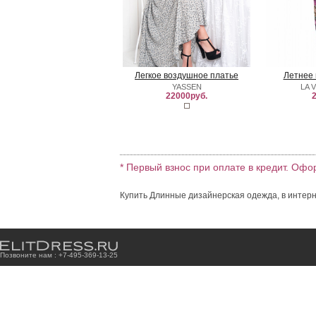
Легкое воздушное платье
Летнее 
YASSEN
LA 
22000руб.
2
* Первый взнос при оплате в кредит. Офо
Купить Длинные дизайнерская одежда, в интерн
Позвоните нам : +7
-4
9
5
-3
6
9
-1
3
-2
5