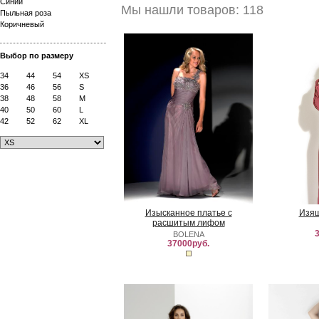
Синий
Мы нашли товаров: 118
Пыльная роза
Коричневый
Выбор по размеру
34
44
54
XS
36
46
56
S
38
48
58
M
40
50
60
L
42
52
62
XL
Изысканное платье с
Изящ
расшитым лифом
3
BOLENA
37000руб.