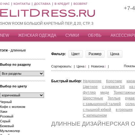
О НАС
КОНТАКТЫ
ДОСТАВКА
В КРЕДИТ
ВОЗВРАТ
+7-4
SHOW ROOM БОЛЬШОЙ КАРЕТНЫЙ ПЕР, Д 20, СТР. 3
NEW
ЖЕНСКАЯ ОДЕЖДА
СУМКИ
ОБУВЬ
АКСЕССУАР
тэги
- длинные
Фильтр:
Цвет
Размер
Цена
Выбор по разделу
↓
↓
Показы
Сортировать: |
Цена
|
Новизна
|
Быстрый выбор:
Недорогие
Короткие
кар
Выбор по цвету
Цветное
с рукавом 3/4
на
футляр
миди
Трикотажны
Шерстяные
Теплые
рукав
Черный
с завышенной талией
солн
Кофе с молоком
с пышной юбкой
в горошек
Хаки
С капюшоном
Розовый
Серый
ДЛИННЫЕ ДИЗАЙНЕРСКАЯ 
Бежевый
Мультиколор