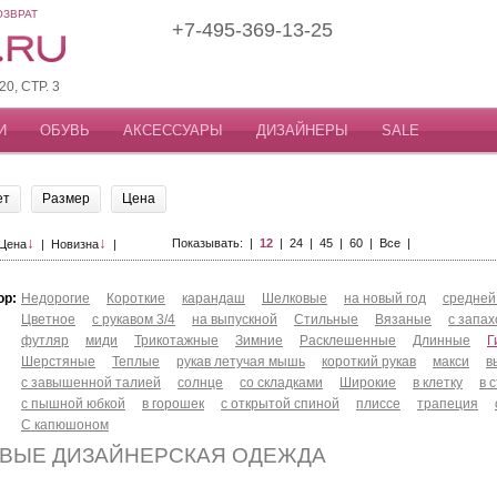
ОЗВРАТ
+7-495-369-13-25
, СТР. 3
И
ОБУВЬ
АКСЕССУАРЫ
ДИЗАЙНЕРЫ
SALE
ет
Размер
Цена
↓
↓
Показывать: |
12
|
24
|
45
|
60
|
Все
|
Цена
|
Новизна
|
ор:
Недорогие
Короткие
карандаш
Шелковые
на новый год
средней
Цветное
с рукавом 3/4
на выпускной
Стильные
Вязаные
с запа
футляр
миди
Трикотажные
Зимние
Расклешенные
Длинные
Г
Шерстяные
Теплые
рукав летучая мышь
короткий рукав
макси
в
с завышенной талией
солнце
со складками
Широкие
в клетку
в 
с пышной юбкой
в горошек
с открытой спиной
плиссе
трапеция
С капюшоном
ВЫЕ ДИЗАЙНЕРСКАЯ ОДЕЖДА