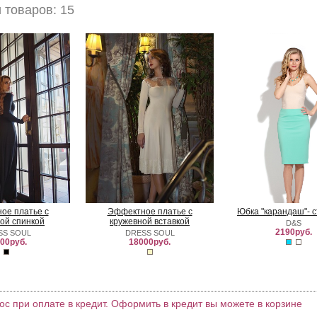
товаров: 15
ое платье с
Эффектное платье с
Юбка "карандаш"- 
ой спинкой
кружевной вставкой
D&S
2190руб.
SS SOUL
DRESS SOUL
00руб.
18000руб.
ос при оплате в кредит. Оформить в кредит вы можете в корзине