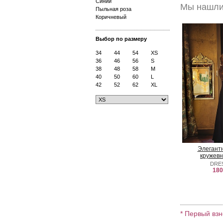
Синий
Мы нашли 
Пыльная роза
Коричневый
Выбор по размеру
34
44
54
XS
36
46
56
S
38
48
58
M
40
50
60
L
42
52
62
XL
Элегантн
кружевн
DRE
180
* Первый взн