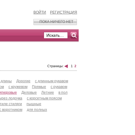
ВОЙТИ
РЕГИСТРАЦИЯ
ПОКА НИЧЕГО НЕТ
Страницы:
1
2
 длины
Дорогие
с длинным рукавом
хом
с кружевом
Прямые
с рукавом
ипюровые
Деловые
Летние
в пол
ырез лодочка
с корсетным поясом
стиле стиляги
пышные
с воротником
для полных