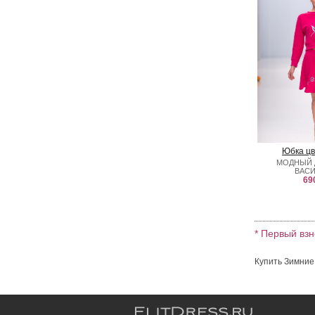
Юбка цв
МОДНЫЙ 
ВАС
69
* Первый взн
Купить Зимние