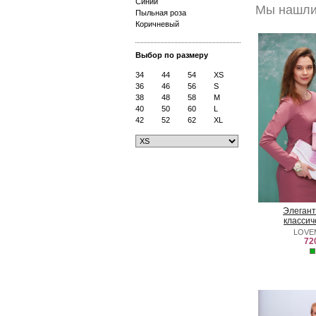
Синий
Мы нашли 
Пыльная роза
Коричневый
Выбор по размеру
34
44
54
XS
36
46
56
S
38
48
58
M
40
50
60
L
42
52
62
XL
Элегант
классич
LOVE
72