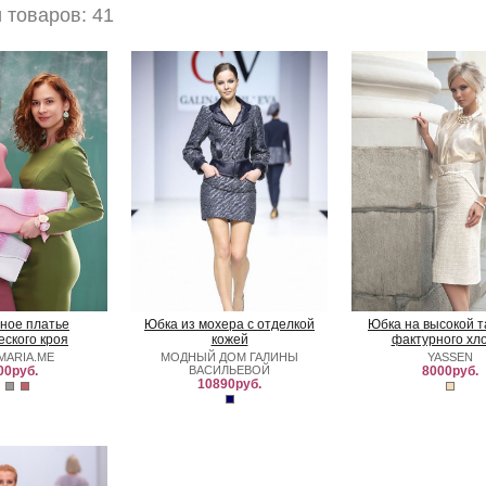
товаров: 41
ное платье
Юбка из мохера с отделкой
Юбка на высокой т
еского кроя
кожей
фактурного хл
MARIA.ME
МОДНЫЙ ДОМ ГАЛИНЫ
YASSEN
00руб.
ВАСИЛЬЕВОЙ
8000руб.
10890руб.