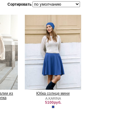
Сортировать
алии из
Юбка солнце мини
опка
A.KARINA
5100руб.