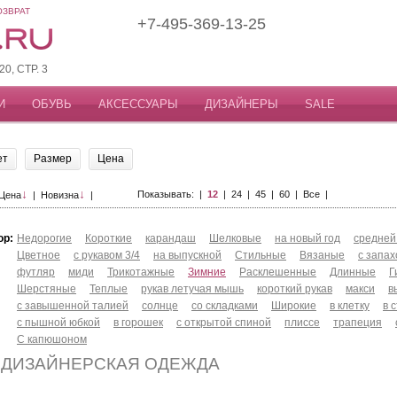
ОЗВРАТ
+7-495-369-13-25
, СТР. 3
И
ОБУВЬ
АКСЕССУАРЫ
ДИЗАЙНЕРЫ
SALE
ет
Размер
Цена
↓
↓
Показывать: |
12
|
24
|
45
|
60
|
Все
|
Цена
|
Новизна
|
ор:
Недорогие
Короткие
карандаш
Шелковые
на новый год
средней
Цветное
с рукавом 3/4
на выпускной
Стильные
Вязаные
с запа
футляр
миди
Трикотажные
Зимние
Расклешенные
Длинные
Г
Шерстяные
Теплые
рукав летучая мышь
короткий рукав
макси
в
с завышенной талией
солнце
со складками
Широкие
в клетку
в 
с пышной юбкой
в горошек
с открытой спиной
плиссе
трапеция
С капюшоном
 ДИЗАЙНЕРСКАЯ ОДЕЖДА