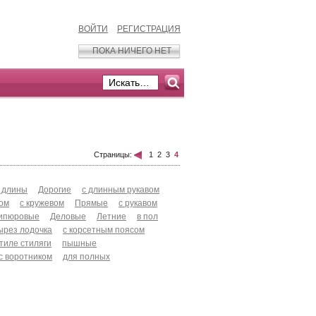
ВОЙТИ
РЕГИСТРАЦИЯ
ПОКА НИЧЕГО НЕТ
Страницы:
1
2
3
4
 длины
Дорогие
с длинным рукавом
хом
с кружевом
Прямые
с рукавом
ипюровые
Деловые
Летние
в пол
ырез лодочка
с корсетным поясом
стиле стиляги
пышные
с воротником
для полных