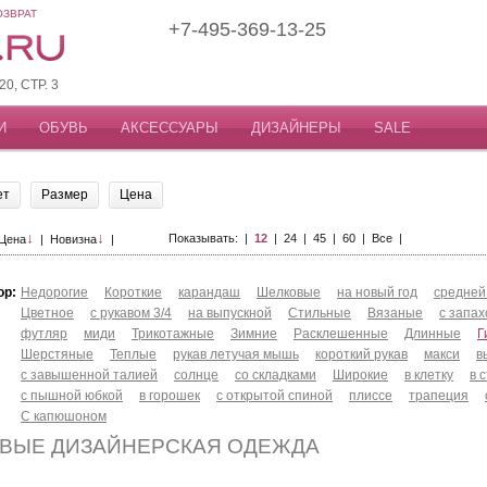
ОЗВРАТ
+7-495-369-13-25
, СТР. 3
И
ОБУВЬ
АКСЕССУАРЫ
ДИЗАЙНЕРЫ
SALE
ет
Размер
Цена
↓
↓
Показывать: |
12
|
24
|
45
|
60
|
Все
|
Цена
|
Новизна
|
ор:
Недорогие
Короткие
карандаш
Шелковые
на новый год
средней
Цветное
с рукавом 3/4
на выпускной
Стильные
Вязаные
с запа
футляр
миди
Трикотажные
Зимние
Расклешенные
Длинные
Г
Шерстяные
Теплые
рукав летучая мышь
короткий рукав
макси
в
с завышенной талией
солнце
со складками
Широкие
в клетку
в 
с пышной юбкой
в горошек
с открытой спиной
плиссе
трапеция
С капюшоном
ВЫЕ ДИЗАЙНЕРСКАЯ ОДЕЖДА