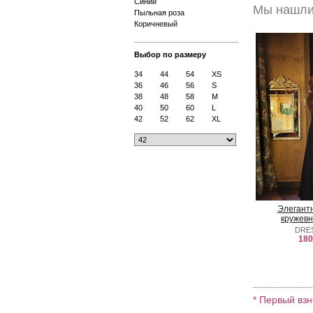
Синий
Мы нашли 
Пыльная роза
Коричневый
Выбор по размеру
34
44
54
XS
36
46
56
S
38
48
58
M
40
50
60
L
42
52
62
XL
Элегантн
кружевн
DRE
180
* Первый взн