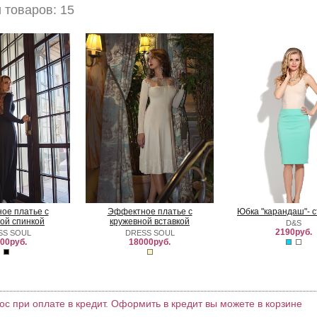
товаров: 15
ое платье с
Эффектное платье с
Юбка "карандаш"- 
ой спинкой
кружевной вставкой
D&S
2190руб.
SS SOUL
DRESS SOUL
00руб.
18000руб.
ос при оплате в кредит. Оформить в кредит вы можете в корзине