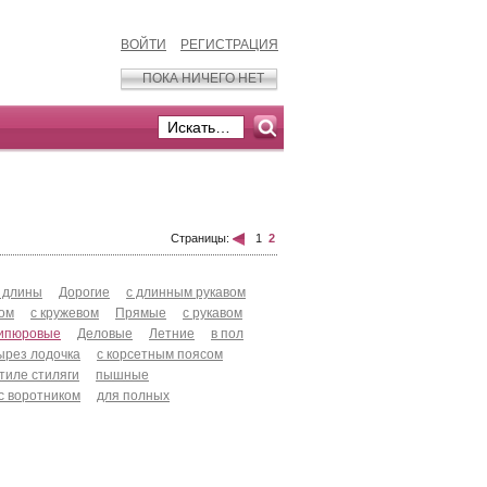
ВОЙТИ
РЕГИСТРАЦИЯ
ПОКА НИЧЕГО НЕТ
Страницы:
1
2
 длины
Дорогие
с длинным рукавом
хом
с кружевом
Прямые
с рукавом
ипюровые
Деловые
Летние
в пол
ырез лодочка
с корсетным поясом
стиле стиляги
пышные
с воротником
для полных