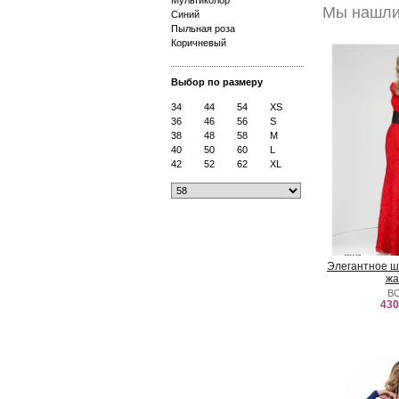
Мультиколор
Мы нашли 
Синий
Пыльная роза
Коричневый
Выбор по размеру
34
44
54
XS
36
46
56
S
38
48
58
M
40
50
60
L
42
52
62
XL
Элегантное ш
жа
B
430