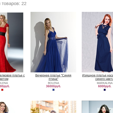
товаров: 22
елковое платье с
Вечернее платье "Синяя
Изящное платье на
кетом
птица"
синего цвет
OLENA
BOLENA
MARKALINA
00руб.
36000руб.
6000руб.