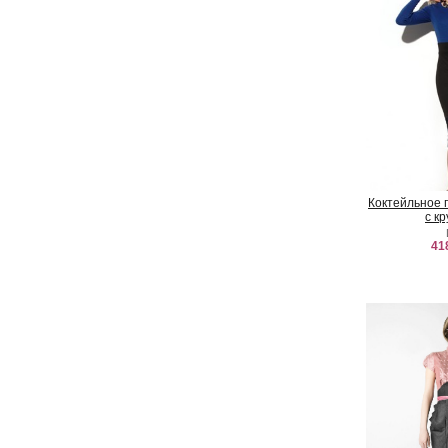
Коктейльное 
с к
41