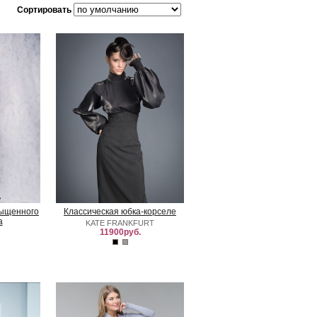
Сортировать
сыщенного
Классическая юбка-корселе
а
KATE FRANKFURT
11900руб.