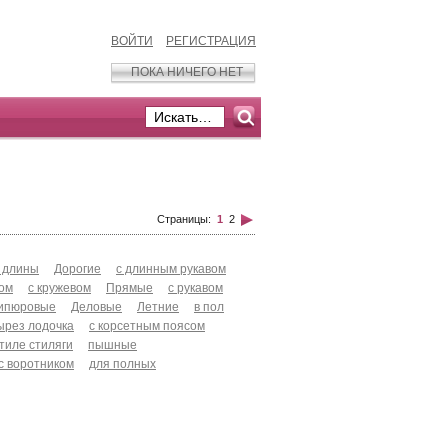
ВОЙТИ
РЕГИСТРАЦИЯ
ПОКА НИЧЕГО НЕТ
Страницы:
1
2
 длины
Дорогие
с длинным рукавом
хом
с кружевом
Прямые
с рукавом
ипюровые
Деловые
Летние
в пол
ырез лодочка
с корсетным поясом
стиле стиляги
пышные
с воротником
для полных