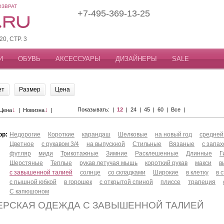
ОЗВРАТ
+7-495-369-13-25
, СТР. 3
И
ОБУВЬ
АКСЕССУАРЫ
ДИЗАЙНЕРЫ
SALE
ет
Размер
Цена
↓
↓
Показывать: |
12
|
24
|
45
|
60
|
Все
|
Цена
|
Новизна
|
ор:
Недорогие
Короткие
карандаш
Шелковые
на новый год
средней
Цветное
с рукавом 3/4
на выпускной
Стильные
Вязаные
с запа
футляр
миди
Трикотажные
Зимние
Расклешенные
Длинные
Г
Шерстяные
Теплые
рукав летучая мышь
короткий рукав
макси
в
с завышенной талией
солнце
со складками
Широкие
в клетку
в 
с пышной юбкой
в горошек
с открытой спиной
плиссе
трапеция
С капюшоном
ЕРСКАЯ ОДЕЖДА С ЗАВЫШЕННОЙ ТАЛИЕЙ