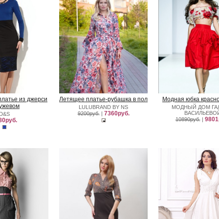
платье из джерси
Летящее платье-рубашка в пол
Модная юбка красно
ружевом
LULUBRAND BY NS
МОДНЫЙ ДОМ Г
7360руб.
ВАСИЛЬЕВО
9200руб.
|
D&S
9801
10890руб.
|
80руб.