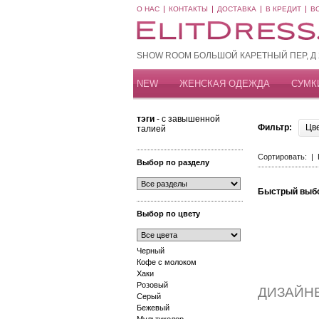
О НАС
КОНТАКТЫ
ДОСТАВКА
В КРЕДИТ
В
SHOW ROOM БОЛЬШОЙ КАРЕТНЫЙ ПЕР, Д 20
NEW
ЖЕНСКАЯ ОДЕЖДА
СУМК
тэги
- с завышенной
Фильтр:
Цв
талией
Сортировать: |
Выбор по разделу
Быстрый выб
Выбор по цвету
Черный
Кофе с молоком
Хаки
Розовый
ДИЗАЙН
Серый
Бежевый