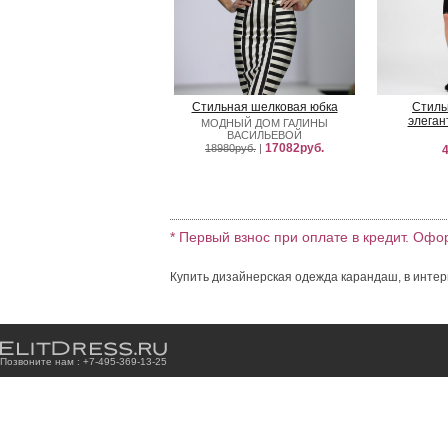
Стильная шелковая юбка
Стиль
элеган
МОДНЫЙ ДОМ ГАЛИНЫ
ВАСИЛЬЕВОЙ
17082руб.
18980руб.
|
4
* Первый взнос при оплате в кредит. Офо
Купить дизайнерская одежда карандаш, в интер
Позвоните нам : +7
-4
9
5
-3
6
9
-1
3
-2
5