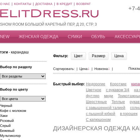
О НАС
КОНТАКТЫ
ДОСТАВКА
В КРЕДИТ
ВОЗВРАТ
+7-4
SHOW ROOM БОЛЬШОЙ КАРЕТНЫЙ ПЕР, Д 20, СТР. 3
NEW
ЖЕНСКАЯ ОДЕЖДА
СУМКИ
ОБУВЬ
АКСЕССУАР
тэги
- карандаш
Фильтр:
Цвет
Размер
Цена
Выбор по разделу
↓
↓
Показы
Сортировать: |
Цена
|
Новизна
|
Быстрый выбор:
Недорогие
Короткие
кар
Выбор по цвету
Цветное
с рукавом 3/4
на
футляр
миди
Трикотажны
Шерстяные
Теплые
рукав
Черный
с завышенной талией
солн
Кофе с молоком
с пышной юбкой
в горошек
Хаки
С капюшоном
Розовый
Серый
ДИЗАЙНЕРСКАЯ ОДЕЖДА К
Бежевый
Мультиколор