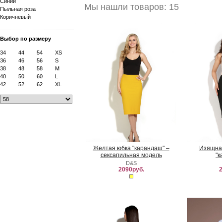
Синий
Мы нашли товаров: 15
Пыльная роза
Коричневый
Выбор по размеру
34
44
54
XS
36
46
56
S
38
48
58
M
40
50
60
L
42
52
62
XL
Желтая юбка "карандаш" –
Изящная
сексапильная модель
"к
D&S
2090руб.
2