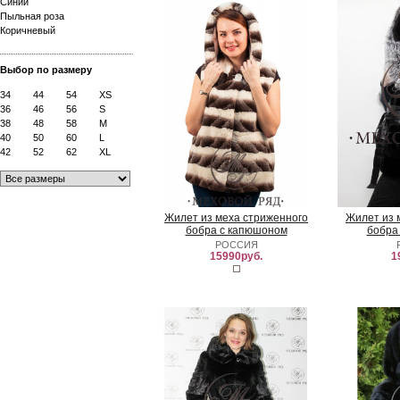
Синий
Пыльная роза
Коричневый
Выбор по размеру
34
44
54
XS
36
46
56
S
38
48
58
M
40
50
60
L
42
52
62
XL
Жилет из меха стриженного
Жилет из 
бобра с капюшоном
бобра
РОССИЯ
15990руб.
1