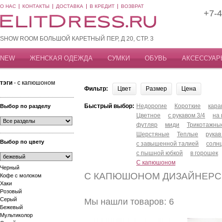
О НАС
КОНТАКТЫ
ДОСТАВКА
В КРЕДИТ
ВОЗВРАТ
+7-4
SHOW ROOM БОЛЬШОЙ КАРЕТНЫЙ ПЕР, Д 20, СТР. 3
NEW
ЖЕНСКАЯ ОДЕЖДА
СУМКИ
ОБУВЬ
АКСЕССУАР
тэги
- с капюшоном
Фильтр:
Цвет
Размер
Цена
Быстрый выбор:
Недорогие
Короткие
кар
Выбор по разделу
Цветное
с рукавом 3/4
на
футляр
миди
Трикотажны
Шерстяные
Теплые
рукав
Выбор по цвету
с завышенной талией
солн
с пышной юбкой
в горошек
С капюшоном
Черный
С КАПЮШОНОМ ДИЗАЙНЕРС
Кофе с молоком
Хаки
Розовый
Серый
Мы нашли товаров: 6
Бежевый
Мультиколор