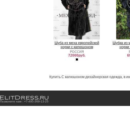
Шуба из меха европейской
Шубка из 
норки с капюшоном
норки
РОССИЯ
72000руб.
6
Купить С капюшоном дизайнерская одежда, в ин
Позвоните нам : +7
-4
9
5
-3
6
9
-1
3
-2
5