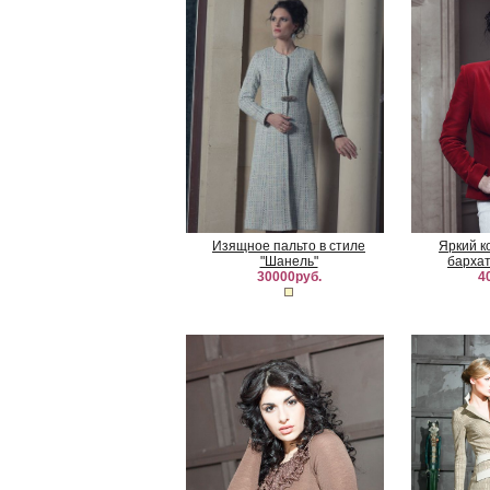
Изящное пальто в стиле
Яркий к
"Шанель"
барха
30000руб.
4