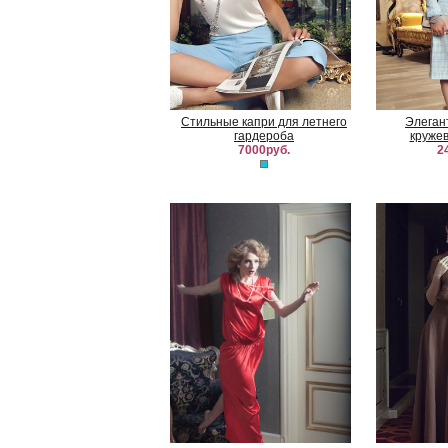
Стильные капри для летнего
Элеган
гардероба
круже
7000руб.
2