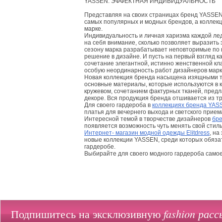
YASSEN. ЭФФЕКТНАЯ ИНДИВИДУАЛЬНОСТЬ
Представляя на своих страницах бренд YASSE
самых популярных и модных брендов, а коллек
марке.
Индивидуальность и личная харизма каждой леди
на себя внимание, сколько позволяет выразить 
сезону марка разрабатывает неповторимые по 
решение в дизайне. И пусть на первый взгляд 
сочетание элегантной, истинно женственной к
особую неординарность работ дизайнеров марк
Новая коллекция бренда насыщена изящными тк
основные материалы, которые используются в к
кружевом, сочетанием фактурных тканей, пред
декоре. Вся продукция бренда отшивается из т
Для своего гардероба в
коллекциях бренда YAS
платья для вечернего выхода и светского прием
Интересной темой в творчестве дизайнеров
бр
появляется возможность чуть менять свой стиль
Интернет- магазин модной одежды Elitdress
, на
новые коллекции YASSEN, среди которых обяза
гардеробе.
Выбирайте для своего модного гардероба само
fashion расс
Подпишитесь на эксклюзивную