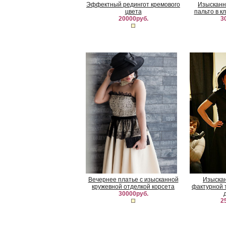
Эффектный редингот кремового
Изысканн
цвета
пальто в к
20000руб.
3
Вечернее платье с изысканной
Изыскан
кружевной отделкой корсета
фактурной 
30000руб.
2