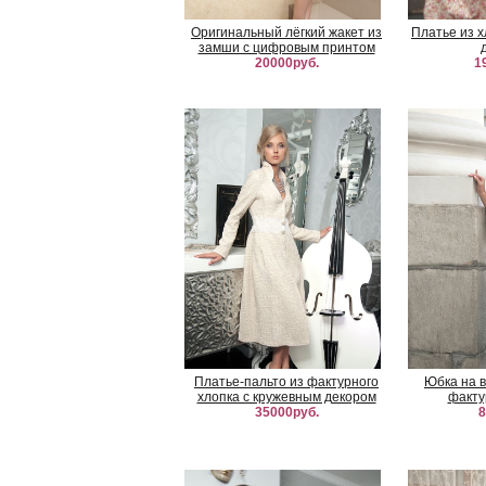
Оригинальный лёгкий жакет из
Платье из х
замши с цифровым принтом
20000руб.
1
Платье-пальто из фактурного
Юбка на в
хлопка с кружевным декором
факту
35000руб.
8