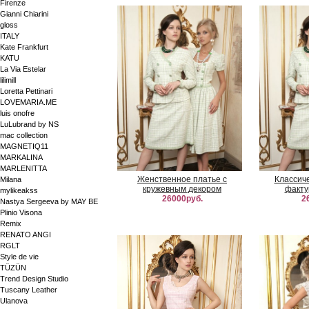
Firenze
Gianni Chiarini
gloss
ITALY
Kate Frankfurt
KATU
La Via Estelar
lilimill
Loretta Pettinari
LOVEMARIA.ME
luis onofre
LuLubrand by NS
mac collection
MAGNETIQ11
MARKALINA
MARLENITTA
Женственное платье с
Классиче
Milana
кружевным декором
факту
mylikeakss
26000руб.
2
Nastya Sergeeva by MAY BE
Plinio Visona
Remix
RENATO ANGI
RGLT
Style de vie
TÜZÜN
Trend Design Studio
Tuscany Leather
Ulanova