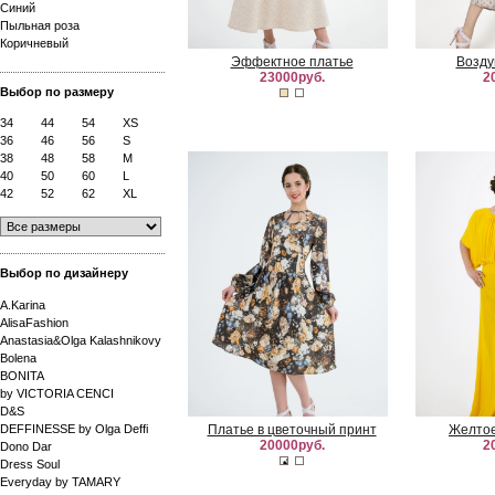
Синий
Пыльная роза
Коричневый
Эффектное платье
Возду
23000руб.
2
Выбор по размеру
34
44
54
XS
36
46
56
S
38
48
58
M
40
50
60
L
42
52
62
XL
Выбор по дизайнеру
A.Karina
AlisaFashion
Anastasia&Olga Kalashnikovy
Bolena
BONITA
by VICTORIA CENCI
D&S
DEFFINESSE by Olga Deffi
Платье в цветочный принт
Желтое
20000руб.
2
Dono Dar
Dress Soul
Everyday by TAMARY