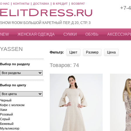
О НАС
КОНТАКТЫ
ДОСТАВКА
В КРЕДИТ
ВОЗВРАТ
+7-4
SHOW ROOM БОЛЬШОЙ КАРЕТНЫЙ ПЕР, Д 20, СТР. 3
NEW
ЖЕНСКАЯ ОДЕЖДА
СУМКИ
ОБУВЬ
АКСЕССУАР
YASSEN
Фильтр:
Цвет
Размер
Цена
Выбор по разделу
Товаров: 74
Выбор по цвету
Черный
Кофе с молоком
Хаки
Розовый
Серый
Бежевый
Мультиколор