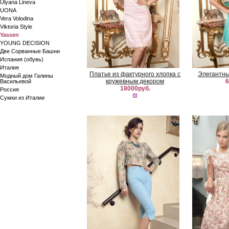
Ulyana Lineva
UONA
Vera Volodina
Viktoria Style
Yassen
YOUNG DECISION
Две Сорванные Башни
Испания (обувь)
Италия
Платье из фактурного хлопка с
Элегантны
Модный дом Галины
кружевным декором
6
Васильевой
18000руб.
Россия
Сумки из Италии