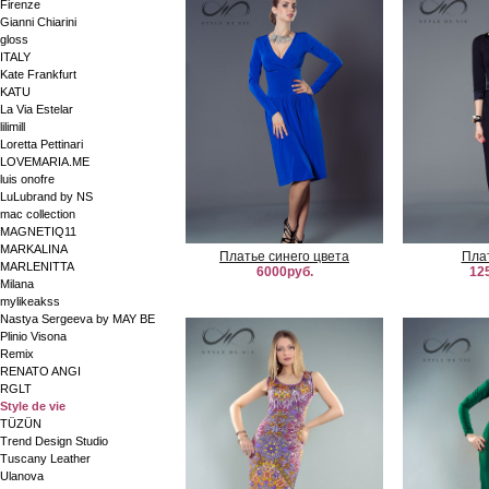
Firenze
Gianni Chiarini
gloss
ITALY
Kate Frankfurt
KATU
La Via Estelar
lilimill
Loretta Pettinari
LOVEMARIA.ME
luis onofre
LuLubrand by NS
mac collection
MAGNETIQ11
MARKALINA
Платье синего цвета
Пла
MARLENITTA
6000руб.
12
Milana
mylikeakss
Nastya Sergeeva by MAY BE
Plinio Visona
Remix
RENATO ANGI
RGLT
Style de vie
TÜZÜN
Trend Design Studio
Tuscany Leather
Ulanova