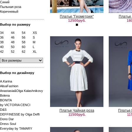
Синий
Пыльная роза
Коричневый
Платье "Геометрия"
Платье 
12500руб.
18
Выбор по размеру
34
44
54
XS
36
46
56
S
38
48
58
M
40
50
60
L
42
52
62
XL
Выбор по дизайнеру
A.Karina
AlisaFashion
Anastasia&Olga Kalashnikovy
Bolena
BONITA
by VICTORIA CENCI
D&S
Платье Чайная роза
Платье 
DEFFINESSE by Olga Deffi
11500руб.
11
Dono Dar
Dress Soul
Everyday by TAMARY