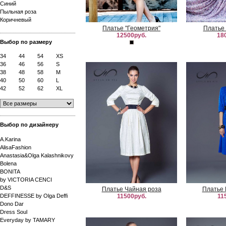
Синий
Пыльная роза
Коричневый
Платье "Геометрия"
Платье 
12500руб.
18
Выбор по размеру
34
44
54
XS
36
46
56
S
38
48
58
M
40
50
60
L
42
52
62
XL
Выбор по дизайнеру
A.Karina
AlisaFashion
Anastasia&Olga Kalashnikovy
Bolena
BONITA
by VICTORIA CENCI
D&S
Платье Чайная роза
Платье 
DEFFINESSE by Olga Deffi
11500руб.
11
Dono Dar
Dress Soul
Everyday by TAMARY