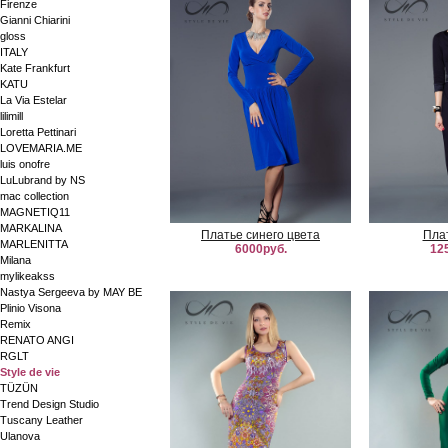
Firenze
Gianni Chiarini
gloss
ITALY
Kate Frankfurt
KATU
La Via Estelar
lilimill
Loretta Pettinari
LOVEMARIA.ME
luis onofre
LuLubrand by NS
mac collection
MAGNETIQ11
MARKALINA
Платье синего цвета
Пла
MARLENITTA
6000руб.
12
Milana
mylikeakss
Nastya Sergeeva by MAY BE
Plinio Visona
Remix
RENATO ANGI
RGLT
Style de vie
TÜZÜN
Trend Design Studio
Tuscany Leather
Ulanova