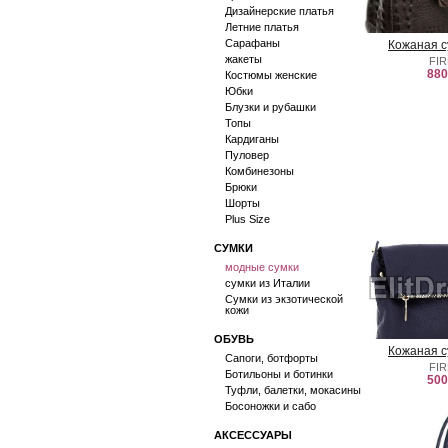
Дизайнерские платья
Летние платья
Сарафаны
Кожаная с
жакеты
FI
880
Костюмы женские
Юбки
Блузки и рубашки
Топы
Кардиганы
Пуловер
Комбинезоны
Брюки
Шорты
Plus Size
СУМКИ
модные сумки
сумки из Италии
Сумки из экзотической
кожи
ОБУВЬ
Кожаная с
Сапоги, ботфорты
FI
Ботильоны и ботинки
500
Туфли, балетки, мокасины
Босоножки и сабо
АКСЕССУАРЫ