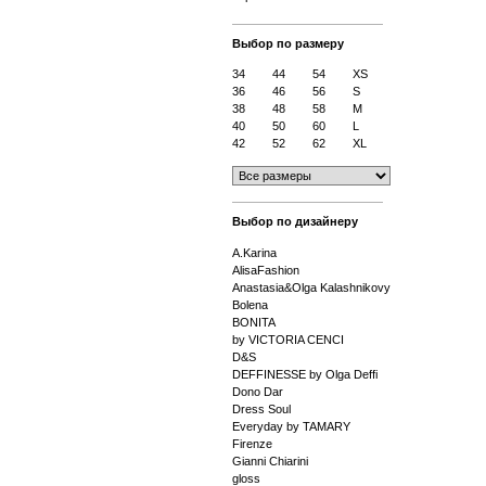
Выбор по размеру
34
44
54
XS
36
46
56
S
38
48
58
M
40
50
60
L
42
52
62
XL
Выбор по дизайнеру
A.Karina
AlisaFashion
Anastasia&Olga Kalashnikovy
Bolena
BONITA
by VICTORIA CENCI
D&S
DEFFINESSE by Olga Deffi
Dono Dar
Dress Soul
Everyday by TAMARY
Firenze
Gianni Chiarini
gloss