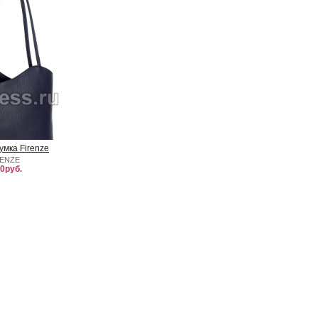
умка Firenze
RENZE
0руб.