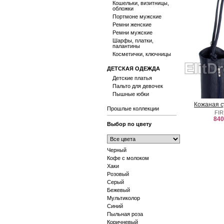
Кошельки, визитницы,
обложки
Портмоне мужские
Ремни женские
Ремни мужские
Шарфы, платки,
палантины
Косметички, ключницы
ДЕТСКАЯ ОДЕЖДА
Детские платья
Пальто для девочек
Пышные юбки
Кожаная с
Прошлые коллекции
FI
840
Выбор по цвету
Черный
Кофе с молоком
Хаки
Розовый
Серый
Бежевый
Мультиколор
Синий
Пыльная роза
Коричневый