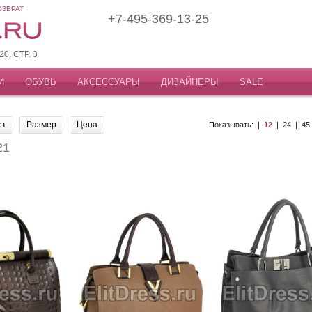
ОЗВРАТ
+7-495-369-13-25
, СТР. 3
И
ОБУВЬ
АКСЕССУАРЫ
ДИЗАЙНЕРЫ
SALE
ет
Размер
Цена
Показывать: |
12
|
24
|
45
21