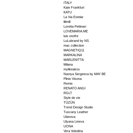
ITALY
Kate Frankfurt
KATU
La Via Estelar
lilimill
Loretta Pettinari
LOVEMARIA.ME
luis onofre
LuLubrand by NS
mac collection
MAGNETIQ11
MARKALINA
MARLENITTA
Milana
mylikeakss
Nastya Sergeeva by MAY BE
Plinio Visona
Remix
RENATO ANGI
RGLT
Style de vie
TÜZÜN
Trend Design Studio
Tuscany Leather
Ulanova
Ulyana Lineva
UONA
Vera Volodina