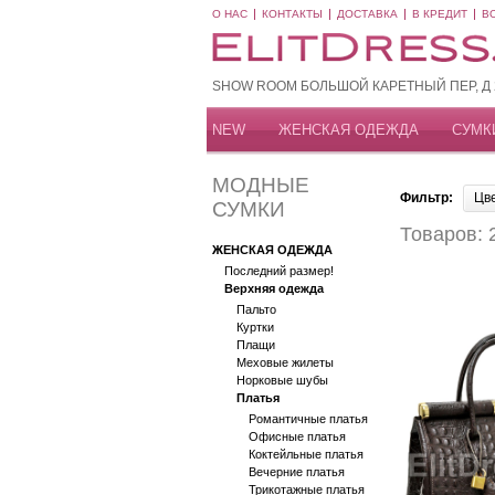
О НАС
КОНТАКТЫ
ДОСТАВКА
В КРЕДИТ
В
SHOW ROOM БОЛЬШОЙ КАРЕТНЫЙ ПЕР, Д 20
NEW
ЖЕНСКАЯ ОДЕЖДА
СУМК
МОДНЫЕ
Фильтр:
Цв
СУМКИ
Товаров: 
ЖЕНСКАЯ ОДЕЖДА
Последний размер!
Верхняя одежда
Пальто
Куртки
Плащи
Меховые жилеты
Норковые шубы
Платья
Романтичные платья
Офисные платья
Коктейльные платья
Вечерние платья
Трикотажные платья