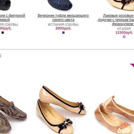
ли с фигурной
Вечерние туфли мерцающего
Лаковые розовые
яжкой
синего цвета
лодочки с черным ба
французком 
Я (ОБУВЬ)
ИСПАНИЯ (ОБУВЬ)
00руб.
8900руб.
ИТАЛИЯ
11500руб.
6