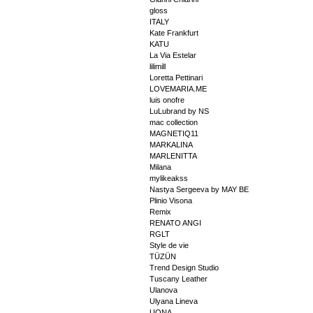
gloss
ITALY
Kate Frankfurt
KATU
La Via Estelar
lilimill
Loretta Pettinari
LOVEMARIA.ME
luis onofre
LuLubrand by NS
mac collection
MAGNETIQ11
MARKALINA
MARLENITTA
Milana
mylikeakss
Nastya Sergeeva by MAY BE
Plinio Visona
Remix
RENATO ANGI
RGLT
Style de vie
TÜZÜN
Trend Design Studio
Tuscany Leather
Ulanova
Ulyana Lineva
UONA