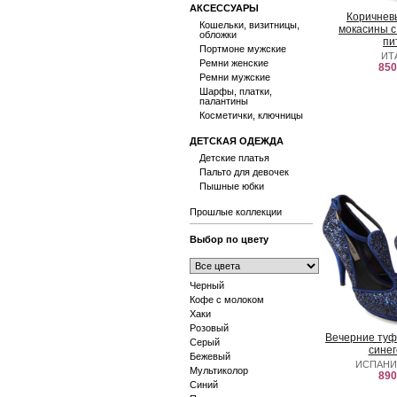
АКСЕССУАРЫ
Коричнев
Кошельки, визитницы,
мокасины с
обложки
пи
Портмоне мужские
ИТ
Ремни женские
850
Ремни мужские
Шарфы, платки,
палантины
Косметички, ключницы
ДЕТСКАЯ ОДЕЖДА
Детские платья
Пальто для девочек
Пышные юбки
Прошлые коллекции
Выбор по цвету
Черный
Кофе с молоком
Хаки
Розовый
Вечерние ту
Серый
синег
Бежевый
ИСПАНИ
Мультиколор
890
Синий