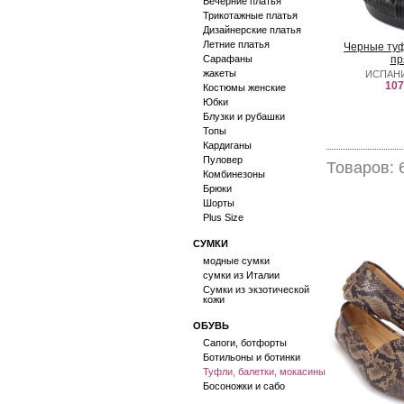
Вечерние платья
Трикотажные платья
Дизайнерские платья
Летние платья
Черные туф
Сарафаны
пр
жакеты
ИСПАНИ
107
Костюмы женские
Юбки
Блузки и рубашки
Топы
Кардиганы
Пуловер
Товаров: 
Комбинезоны
Брюки
Шорты
Plus Size
СУМКИ
модные сумки
сумки из Италии
Сумки из экзотической
кожи
ОБУВЬ
Сапоги, ботфорты
Ботильоны и ботинки
Туфли, балетки, мокасины
Босоножки и сабо