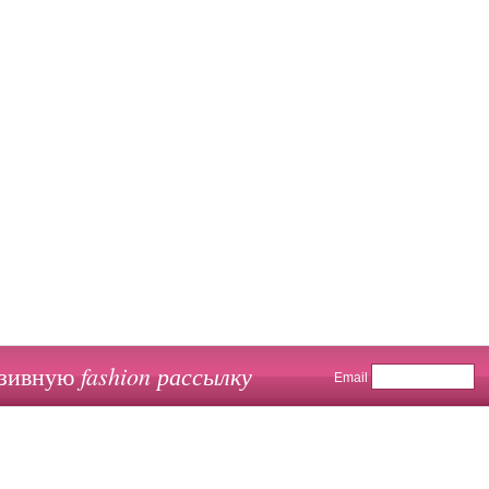
fashion рассылку
юзивную
Email