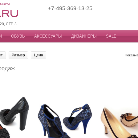
ОЗВРАТ
+7-495-369-13-25
, СТР. 3
И
ОБУВЬ
АКСЕССУАРЫ
ДИЗАЙНЕРЫ
SALE
ет
Размер
Цена
Показыв
родаж