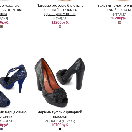
ые кожаные
Лаковые розовые балетки с
Балетки телесного ц
 принтом под
черным бантиком во
пряжкой цвета м
тона
французком стиле
ИТАЛИЯ
11200руб.
АЛИЯ
ИТАЛИЯ
0руб.
11200руб.
фли мерцающего
Черные туфли с фигурной
о цвета
пряжкой
Я (ОБУВЬ)
ИСПАНИЯ (ОБУВЬ)
0руб.
10700руб.