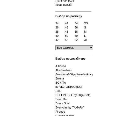
Пыльная роза
Коричневый
Выбор по размеру
34
44
54
XS
36
46
56
S
38
48
58
M
40
50
60
L
42
52
62
XL
Выбор по дизайнеру
A.Karina
AlisaFashion
Anastasia&Olga Kalashnikovy
Bolena
BONITA
by VICTORIA CENCI
D&S
DEFFINESSE by Olga Deffi
Dono Dar
Dress Soul
Everyday by TAMARY
Firenze
Gianni Chiarini