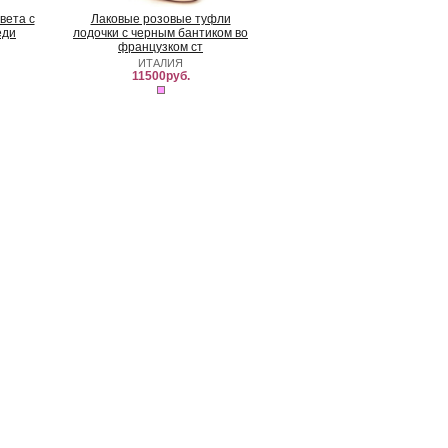
вета с
Лаковые розовые туфли
еди
лодочки с черным бантиком во
французком ст
ИТАЛИЯ
11500руб.