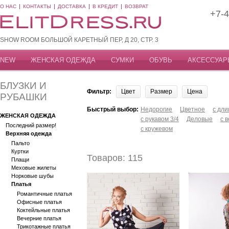
О НАС
КОНТАКТЫ
ДОСТАВКА
В КРЕДИТ
ВОЗВРАТ
+7-4
SHOW ROOM БОЛЬШОЙ КАРЕТНЫЙ ПЕР, Д 20, СТР. 3
NEW
ЖЕНСКАЯ ОДЕЖДА
СУМКИ
ОБУВЬ
АКСЕССУАР
БЛУЗКИ И
Фильтр:
Цвет
Размер
Цена
РУБАШКИ
Быстрый выбор:
Недорогие
Цветное
с дл
ЖЕНСКАЯ ОДЕЖДА
с рукавом 3/4
Деловые
с 
Последний размер!
с кружевом
Верхняя одежда
Пальто
Куртки
Товаров: 115
Плащи
Меховые жилеты
Норковые шубы
Платья
Романтичные платья
Офисные платья
Коктейльные платья
Вечерние платья
Трикотажные платья