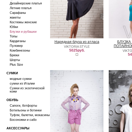
Дизайнерские платья
Летние платья
Сарафаны
жакеты
Костюмы женские
Юбки
Блузки и рубашки
Топы
Кардиганы
Нарядная блуза из атласа
БЛУЗКА
Пуловер
ПОТАЙНО
VIKTORIA STYLE
5025руб.
Комбинезоны
VIKTO
54
Брюки
Шорты
Plus Size
СУМКИ
модные сумки
сумки из Италии
Сумки из экзотической
кожи
ОБУВЬ
Сапоги, ботфорты
Ботильоны и ботинки
Туфли, балетки, мокасины
Босоножки и сабо
АКСЕССУАРЫ