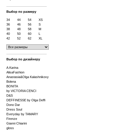
Выбор по размеру
34
44
54
XS
36
46
56
S
38
48
58
M
40
50
60
L
42
52
62
XL
Выбор по дизайнеру
A.Karina
AlisaFashion
Anastasia&Olga Kalashnikovy
Bolena
BONITA
by VICTORIA CENCI
D&S
DEFFINESSE by Olga Deffi
Dono Dar
Dress Soul
Everyday by TAMARY
Firenze
Gianni Chiarini
gloss