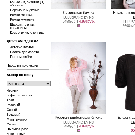
Кошельки, визитницы,
обложки
Портмоне мужские
Сиреневая блузка
Блузка с кор
Ремни женские
LULUBRAND BY NS
Ремни мужские
4360руб.
5450руб.
|
LULUB
Шарфы, платки,
3600руб
палантины
Косметички, ключницы
ДЕТСКАЯ ОДЕЖДА
Детские платья
Пальто для девочек
Пышные юбки
Прошлые коллекции
Выбор по цвету
Черный
Кофе с молоком
Хаки
Розовый
Серый
Бежевый
Розовая шифоновая блузка
Блуза с 
Мультиколор
в
LULUBRAND BY NS
Синий
4360руб.
5450руб.
|
Пыльная роза
65
Коричневый