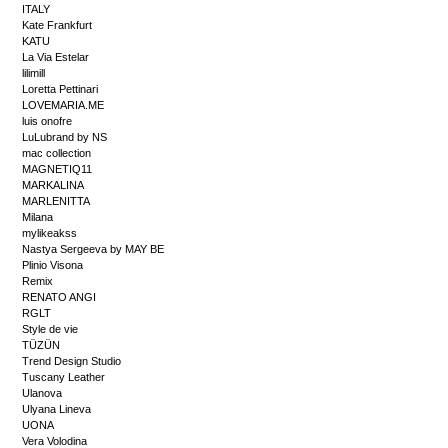
ITALY
Kate Frankfurt
KATU
La Via Estelar
lilimill
Loretta Pettinari
LOVEMARIA.ME
luis onofre
LuLubrand by NS
mac collection
MAGNETIQ11
MARKALINA
MARLENITTA
Milana
mylikeakss
Nastya Sergeeva by MAY BE
Plinio Visona
Remix
RENATO ANGI
RGLT
Style de vie
TÜZÜN
Trend Design Studio
Tuscany Leather
Ulanova
Ulyana Lineva
UONA
Vera Volodina