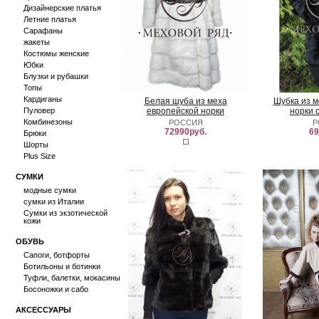
Дизайнерские платья
Летние платья
Сарафаны
жакеты
Костюмы женские
Юбки
Блузки и рубашки
Топы
Кардиганы
Белая шуба из меха
Шубка из м
Пуловер
европейской норки
норки 
Комбинезоны
РОССИЯ
Р
72990руб.
69
Брюки
Шорты
Plus Size
СУМКИ
модные сумки
сумки из Италии
Сумки из экзотической
кожи
ОБУВЬ
Сапоги, ботфорты
Ботильоны и ботинки
Туфли, балетки, мокасины
Босоножки и сабо
АКСЕССУАРЫ