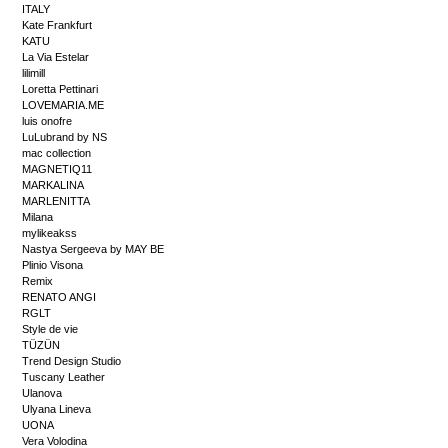
ITALY
Kate Frankfurt
KATU
La Via Estelar
lilimill
Loretta Pettinari
LOVEMARIA.ME
luis onofre
LuLubrand by NS
mac collection
MAGNETIQ11
MARKALINA
MARLENITTA
Milana
mylikeakss
Nastya Sergeeva by MAY BE
Plinio Visona
Remix
RENATO ANGI
RGLT
Style de vie
TÜZÜN
Trend Design Studio
Tuscany Leather
Ulanova
Ulyana Lineva
UONA
Vera Volodina