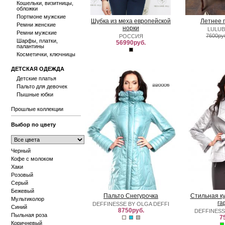
Кошельки, визитницы,
обложки
Портмоне мужские
Шубка из меха европейской
Летнее 
Ремни женские
норки
LULUB
Ремни мужские
7600ру
РОССИЯ
Шарфы, платки,
56990руб.
палантины
Косметички, ключницы
ДЕТСКАЯ ОДЕЖДА
Детские платья
Пальто для девочек
Пышные юбки
Прошлые коллекции
Выбор по цвету
Черный
Кофе с молоком
Хаки
Розовый
Серый
Бежевый
Пальто Снегурочка
Стильная ку
Мультиколор
га
DEFFINESSE BY OLGA DEFFI
Синий
8750руб.
DEFFINESS
Пыльная роза
7
Коричневый