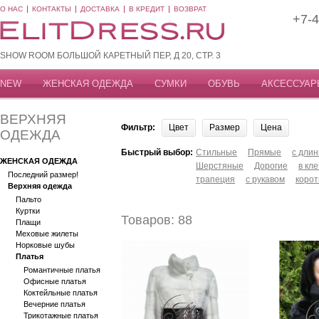
О НАС
КОНТАКТЫ
ДОСТАВКА
В КРЕДИТ
ВОЗВРАТ
+7-4
SHOW ROOM БОЛЬШОЙ КАРЕТНЫЙ ПЕР, Д 20, СТР. 3
NEW
ЖЕНСКАЯ ОДЕЖДА
СУМКИ
ОБУВЬ
АКСЕССУАР
ВЕРХНЯЯ
Фильтр:
Цвет
Размер
Цена
ОДЕЖДА
Быстрый выбор:
Стильные
Прямые
с дли
ЖЕНСКАЯ ОДЕЖДА
Шерстяные
Дорогие
в кле
Последний размер!
трапеция
с рукавом
корот
Верхняя одежда
Пальто
Куртки
Товаров: 88
Плащи
Меховые жилеты
Норковые шубы
Платья
Романтичные платья
Офисные платья
Коктейльные платья
Вечерние платья
Трикотажные платья