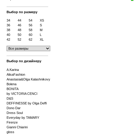
Выбор по размеру
34
44
54
XS
36
46
56
S
38
48
58
M
40
50
60
L
42
52
62
XL
Выбор по дизайнеру
A.Karina
AlisaFashion
Anastasia&Olga Kalashnikovy
Bolena
BONITA
by VICTORIA CENCI
D&S
DEFFINESSE by Olga Deffi
Dono Dar
Dress Soul
Everyday by TAMARY
Firenze
Gianni Chiarini
gloss