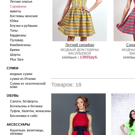
Летние платья
Сарафаны
жакеты
Костюмы женские
Юбки
Блузки и рубашки
Топы
Кардиганы
Пуловер
Летний сарафан
Сара
Комбинезоны
Брюки
МОДНЫЙ ДОМ ГАЛИНЫ
МОДНЫ
ВАСИЛЬЕВОЙ
ВА
Шорты
13855руб.
16300руб.
|
16300ру
Plus Size
СУМКИ
модные сумки
сумки из Италии
Сумки из экзотической
Товаров: 18
кожи
ОБУВЬ
Сапоги, ботфорты
Ботильоны и ботинки
Туфли, балетки, мокасины
Босоножки и сабо
АКСЕССУАРЫ
Кошельки, визитницы,
обложки