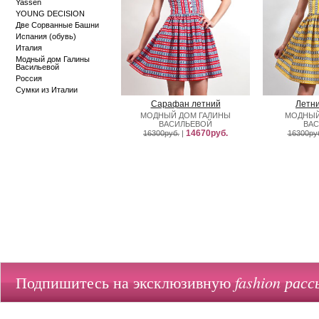
Yassen
YOUNG DECISION
Две Сорванные Башни
Испания (обувь)
Италия
Модный дом Галины
Васильевой
Россия
Сумки из Италии
Сарафан летний
Летн
МОДНЫЙ ДОМ ГАЛИНЫ
МОДНЫЙ
ВАСИЛЬЕВОЙ
ВАС
14670руб.
16300руб.
|
16300ру
fashion расс
Подпишитесь на эксклюзивную