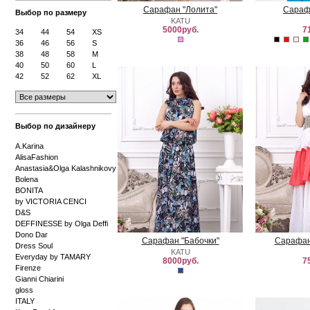
Сарафан "Лолита"
Сараф
Выбор по размеру
KATU
5000руб.
7
34
44
54
XS
36
46
56
S
38
48
58
M
40
50
60
L
42
52
62
XL
Выбор по дизайнеру
A.Karina
AlisaFashion
Anastasia&Olga Kalashnikovy
Bolena
BONITA
by VICTORIA CENCI
D&S
DEFFINESSE by Olga Deffi
Dono Dar
Сарафан "Бабочки"
Сарафан
Dress Soul
KATU
Everyday by TAMARY
8000руб.
7
Firenze
Gianni Chiarini
gloss
ITALY