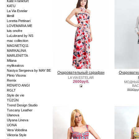
Kate Frankfurt
KATU
La Via Estelar
lilimill
Loretta Pettinari
LOVEMARIA.ME
luis onofre
LuLubrand by NS
mac collection
MAGNETIQ11
MARKALINA
MARLENITTA
Milana
mylikeakss
Nastya Sergeeva by MAY BE
Очаровательный сарафан
Очаровате
Plinio Visona
LA VIA ESTELAR
Remix
2600руб.
МОДНЫЙ
RENATO ANGI
ВАС
8690ру
RGLT
Style de vie
TÜZÜN
Trend Design Studio
Tuscany Leather
Ulanova
Ulyana Lineva
UONA
Vera Volodina
Viktoria Style