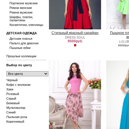
Портмоне мужские
Ремни женские
Ремни мужские
Шарфы, платки,
палантины
Косметички, ключницы
Стильный красный сарафан
Пышное пла
ДЕТСКАЯ ОДЕЖДА
в
DRESS SOUL
Детские платья
9500руб.
LULUB
Пальто для девочек
6500ру
Пышные юбки
Прошлые коллекции
Выбор по цвету
Черный
Кофе с молоком
Хаки
Розовый
Серый
Бежевый
Мультиколор
Синий
Пыльная роза
Коричневый