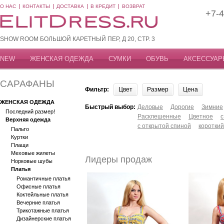
О НАС
КОНТАКТЫ
ДОСТАВКА
В КРЕДИТ
ВОЗВРАТ
+7-4
SHOW ROOM БОЛЬШОЙ КАРЕТНЫЙ ПЕР, Д 20, СТР. 3
NEW
ЖЕНСКАЯ ОДЕЖДА
СУМКИ
ОБУВЬ
АКСЕССУАР
САРАФАНЫ
Фильтр:
Цвет
Размер
Цена
ЖЕНСКАЯ ОДЕЖДА
Быстрый выбор:
Деловые
Дорогие
Зимние
Последний размер!
Расклешенные
Цветное
с
Верхняя одежда
с открытой спиной
короткий
Пальто
Куртки
Плащи
Меховые жилеты
Лидеры продаж
Норковые шубы
Платья
Романтичные платья
Офисные платья
Коктейльные платья
Вечерние платья
Трикотажные платья
Дизайнерские платья