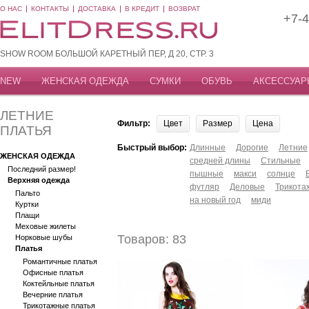
О НАС
КОНТАКТЫ
ДОСТАВКА
В КРЕДИТ
ВОЗВРАТ
+7-4
SHOW ROOM БОЛЬШОЙ КАРЕТНЫЙ ПЕР, Д 20, СТР. 3
NEW
ЖЕНСКАЯ ОДЕЖДА
СУМКИ
ОБУВЬ
АКСЕССУАР
ЛЕТНИЕ
Фильтр:
Цвет
Размер
Цена
ПЛАТЬЯ
Быстрый выбор:
Длинные
Дорогие
Летние
ЖЕНСКАЯ ОДЕЖДА
средней длины
Стильные
Последний размер!
пышные
макси
солнце
Верхняя одежда
футляр
Деловые
Трикота
Пальто
на новый год
миди
Куртки
Плащи
Меховые жилеты
Товаров: 83
Норковые шубы
Платья
Романтичные платья
Офисные платья
Коктейльные платья
Вечерние платья
Трикотажные платья