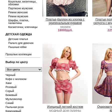
Кошельки, визитницы,
обложки
Портмоне мужские
Ремни женские
Ремни мужские
Платье-баллон из хлопка с
Платье по
Шарфы, платки,
оригинальным рукавом
силуэта с к
палантины
Косметички, ключницы
YASSEN
Y
18000руб.
22
ДЕТСКАЯ ОДЕЖДА
Детские платья
Пальто для девочек
Пышные юбки
Прошлые коллекции
Выбор по цвету
Черный
Кофе с молоком
Хаки
Розовый
Серый
Бежевый
Мультиколор
Синий
Изящный летний костюм
Очароват
Пыльная роза
к
МОДНЫЙ ДОМ ГАЛИНЫ
Коричневый