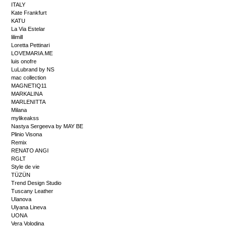
ITALY
Kate Frankfurt
KATU
La Via Estelar
lilimill
Loretta Pettinari
LOVEMARIA.ME
luis onofre
LuLubrand by NS
mac collection
MAGNETIQ11
MARKALINA
MARLENITTA
Milana
mylikeakss
Nastya Sergeeva by MAY BE
Plinio Visona
Remix
RENATO ANGI
RGLT
Style de vie
TÜZÜN
Trend Design Studio
Tuscany Leather
Ulanova
Ulyana Lineva
UONA
Vera Volodina