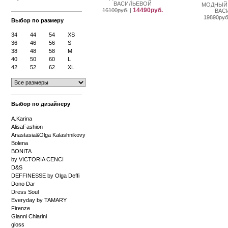
ВАСИЛЬЕВОЙ
МОДНЫЙ
14490руб.
16100руб.
|
ВАС
19890руб
Выбор по размеру
34
44
54
XS
36
46
56
S
38
48
58
M
40
50
60
L
42
52
62
XL
Выбор по дизайнеру
A.Karina
AlisaFashion
Anastasia&Olga Kalashnikovy
Bolena
BONITA
by VICTORIA CENCI
D&S
DEFFINESSE by Olga Deffi
Dono Dar
Dress Soul
Everyday by TAMARY
Firenze
Gianni Chiarini
gloss