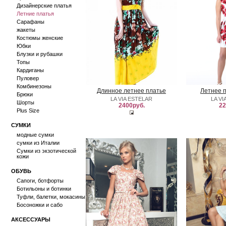
Дизайнерские платья
Летние платья
Сарафаны
жакеты
Костюмы женские
Юбки
Блузки и рубашки
Топы
Кардиганы
Пуловер
Комбинезоны
Длинное летнее платье
Летнее п
Брюки
LA VIA ESTELAR
LA VI
Шорты
2400руб.
22
Plus Size
СУМКИ
модные сумки
сумки из Италии
Сумки из экзотической
кожи
ОБУВЬ
Сапоги, ботфорты
Ботильоны и ботинки
Туфли, балетки, мокасины
Босоножки и сабо
АКСЕССУАРЫ